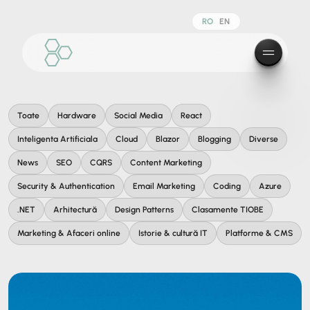
RO
EN
Toate
Hardware
Social Media
React
Inteligenta Artificiala
Cloud
Blazor
Blogging
Diverse
News
SEO
CQRS
Content Marketing
Security & Authentication
Email Marketing
Coding
Azure
.NET
Arhitectură
Design Patterns
Clasamente TIOBE
Marketing & Afaceri online
Istorie & cultură IT
Platforme & CMS