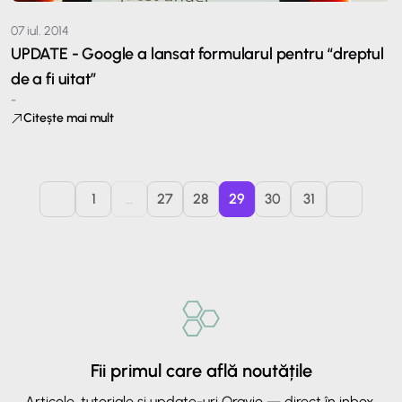
07 iul. 2014
UPDATE - Google a lansat formularul pentru “dreptul
de a fi uitat”
-
Citește mai mult
1
…
27
28
29
30
31
Fii primul care află noutățile
Articole, tutoriale și update-uri Oravio — direct în inbox.