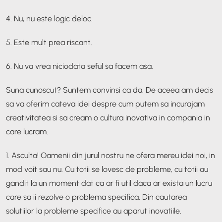
4. Nu, nu este logic deloc.
5. Este mult prea riscant.
6. Nu va vrea niciodata seful sa facem asa.
Suna cunoscut? Suntem convinsi ca da. De aceea am decis
sa va oferim cateva idei despre cum putem sa incurajam
creativitatea si sa cream o cultura inovativa in compania in
care lucram.
1. Asculta! Oamenii din jurul nostru ne ofera mereu idei noi, in
mod voit sau nu. Cu totii se lovesc de probleme, cu totii au
gandit la un moment dat ca ar fi util daca ar exista un lucru
care sa ii rezolve o problema specifica. Din cautarea
solutiilor la probleme specifice au aparut inovatiile.