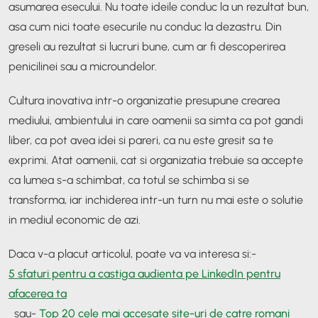
asumarea esecului. Nu toate ideile conduc la un rezultat bun,
asa cum nici toate esecurile nu conduc la dezastru. Din
greseli au rezultat si lucruri bune, cum ar fi descoperirea
penicilinei sau a microundelor.
Cultura inovativa intr-o organizatie presupune crearea
mediului, ambientului in care oamenii sa simta ca pot gandi
liber, ca pot avea idei si pareri, ca nu este gresit sa te
exprimi. Atat oamenii, cat si organizatia trebuie sa accepte
ca lumea s-a schimbat, ca totul se schimba si se
transforma, iar inchiderea intr-un turn nu mai este o solutie
in mediul economic de azi.
Daca v-a placut articolul, poate va va interesa si:
-
5 sfaturi pentru a castiga audienta pe LinkedIn pentru
afacerea ta
sau
-
Top 20 cele mai accesate site-uri de catre romani