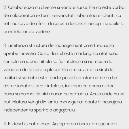
2. Colaboreaza cu diverse si variate surse. Fie ca este vorba
de colaboratori externi, universitati, laboratoare, clienti, cu
totii au ceva de oferit daca esti deschis si accepti si ideile si
punctele lor de vedere.
3. Limiteaza structura de management care trebuie sa
aprobe inovatia. Cu cat lantul este mai lung, cu atat scad
sansele ca ideea initiala sa fie inteleasa si apreciata la
valoarea de la care a plecat. Cu alte cuvinte, in sirul de
mailuri si sedinte este foarte posibil ca informatiile sa fie
distorsionate si prost intelese, iar ceea ce parea o idee
buna sa nu mai fie nici macar acceptabila. Acolo unde nu se
pot inlatura verigi din lantul managerial, poate fi incurajata
independenta sporita a angajatului.
4. Fi deschis catre esec. Acceptarea riscului presupune si