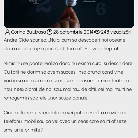
Corina Bulubasa
28 octombrie 2014
248 vizualizări
Andre Gide spunea: „Nu ai cum sa descoperi noi oceane
daca nu ai curaj sa parasesti tarmul”. Si avea dreptate.
Nimic nu se poate realiza daca nu exista curaj si deschidere.
Cu totii ne dorim sa avem succes, insa atunci cand vine
vorba sa ne asumam riscuri, sa ne lansam intr-un teritoriu
nou, neexplorat de noi sau, mai rau, de altii, cei mai multi ne
retragem in spatele unor scuze banale.
Cine ar fi crezut vreodata ca vei putea asculta muzica pe
telefonul mobil sau ca vei avea un ceas care sa iti afiseze
sms-urile primite?