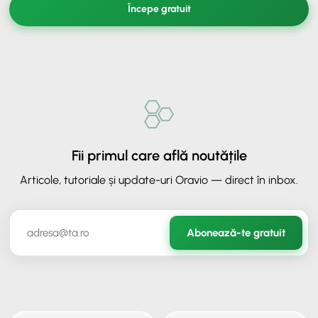
Începe gratuit
Fii primul care află noutățile
Articole, tutoriale și update-uri Oravio — direct în inbox.
✕
ORAVIO - Asistent AI
Abonează-te gratuit
✉️
Hai să rămânem în legătură