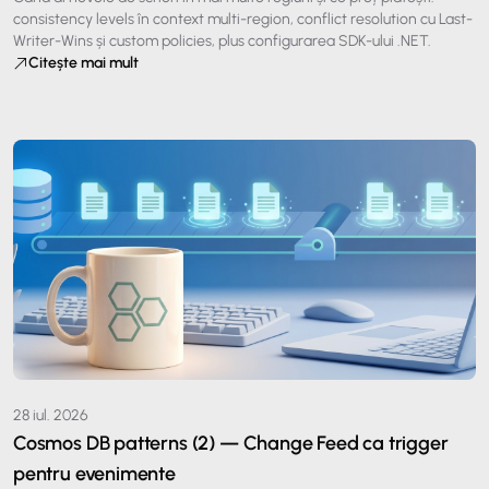
consistency levels în context multi-region, conflict resolution cu Last-
Writer-Wins și custom policies, plus configurarea SDK-ului .NET.
Citește mai mult
28 iul. 2026
Cosmos DB patterns (2) — Change Feed ca trigger
pentru evenimente