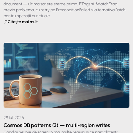
document — ultima scriere șterge prima. ETags și IfMatchEtag
previn problema, cu retry pe PreconditionFailed și alternativa Patch
pentru operații punctuale.
Citește mai mult
29 iul. 2026
Cosmos DB patterns (3) — multi-region writes
Când ai nevoie de scrieri în mai multe regiuni și ce preț plătești: