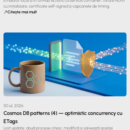
Emulator local și în GitHub Actions ca service container, fixture NUnit
cu inițializare, certificate self-signed și capcanele de timing.
Citește mai mult
30 iul. 2026
Cosmos DB patterns (4) — optimistic concurrency cu
ETags
Lost update: două procese citesc, modifică și salvează același