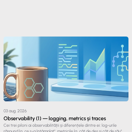
03 aug. 2026
Observability (1) — logging, metrics și traces
Cei trei piloni ai observabilității și diferențele dintre ei: log-urile
răspund la „ce s-a întâmplat", metricile la „cât de des și cât de rău",