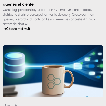
queries eficiente
Cum alegi partition key-ul corect în Cosmos DB: cardinalitate,
distribuție și alinierea cu pattern-urile de query. Cross-partition
queries, hierarchical partition keys și exemple concrete dintr-un
sistem de chat AI.
Citește mai mult
24 iul. 2026