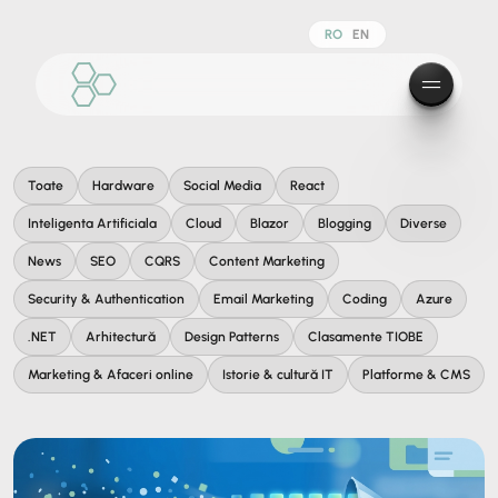
RO
EN
Toate
Hardware
Social Media
React
Inteligenta Artificiala
Cloud
Blazor
Blogging
Diverse
News
SEO
CQRS
Content Marketing
Security & Authentication
Email Marketing
Coding
Azure
.NET
Arhitectură
Design Patterns
Clasamente TIOBE
Marketing & Afaceri online
Istorie & cultură IT
Platforme & CMS