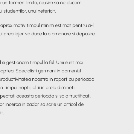
e un termen limita, reusim sa ne ducem
l studentilor, unul nefericit.
i, aproximativ timpul minim estimat pentru a-l
ul prea lejer va duce la o amanare si depasire.
 si gestionam timpul la fel. Unii sunt mai
noaptea. Specialisti germani in domeniul
productivitatea noastra in raport cu perioada
n timpul noptii, altii in orele diminetii.
pectati aceasta perioada si sa o fructificati.
or incerca in zadar sa scrie un articol de
t.