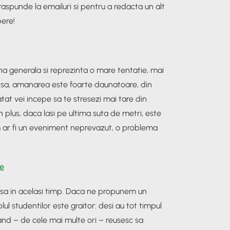
aspunde la emailuri si pentru a redacta un alt
pere!
 generala si reprezinta o mare tentatie, mai
nsa, amanarea este foarte daunatoare, din
tat vei incepe sa te stresezi mai tare din
 In plus, daca lasi pe ultima suta de metri, este
cum ar fi un eveniment neprevazut, o problema
ie
toasa in acelasi timp. Daca ne propunem un
ul studentilor este graitor: desi au tot timpul
cand – de cele mai multe ori – reusesc sa