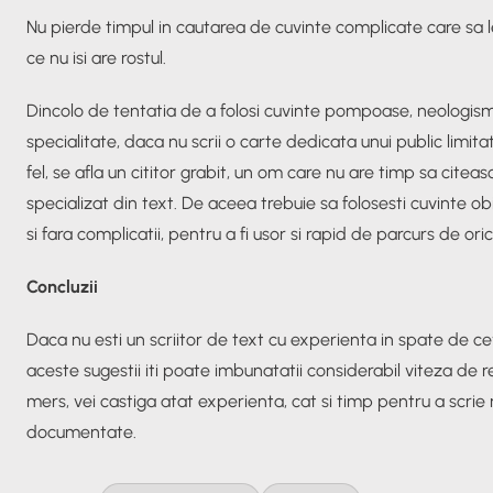
Nu pierde timpul in cautarea de cuvinte complicate care sa 
ce nu isi are rostul.
Dincolo de tentatia de a folosi cuvinte pompoase, neologisme,
specialitate, daca nu scrii o carte dedicata unui public limita
fel, se afla un cititor grabit, un om care nu are timp sa citea
specializat din text. De aceea trebuie sa folosesti cuvinte obi
si fara complicatii, pentru a fi usor si rapid de parcurs de oric
Concluzii
Daca nu esti un scriitor de text cu experienta in spate de cev
aceste sugestii iti poate imbunatatii considerabil viteza de 
mers, vei castiga atat experienta, cat si timp pentru a scrie 
documentate.