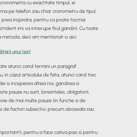
 cronometra cu exactitate timpul, ei
arma pe telefon sau chiar cronometru de tipul
ie prea inspirata, pentru ca poate tocmai
trident imi va intrerupe firul gandirii. Cu toate
ta metoda, deci am mentionat-o aici.
itarii unui text
ate atunci cand termini un paragraf
, in cazul articolului de fata, atunci cand trec
ei si inceperea alteia noi, gandirea si
este pauze nu sunt, bineinteles, obligatorii,
voie de mai multe pauze (in functie si de
i de factori subiectivi, precum oboseala sau
important!), pentru a face cativa pasi si pentru