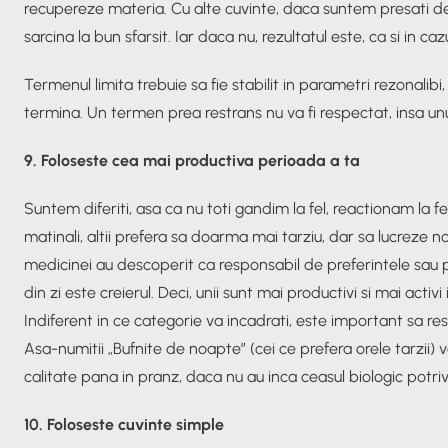
recupereze materia. Cu alte cuvinte, daca suntem presati d
sarcina la bun sfarsit. Iar daca nu, rezultatul este, ca si in cazu
Termenul limita trebuie sa fie stabilit in parametri rezonalib
termina. Un termen prea restrans nu va fi respectat, insa un
9. Foloseste cea mai productiva perioada a ta
Suntem diferiti, asa ca nu toti gandim la fel, reactionam la fel
matinali, altii prefera sa doarma mai tarziu, dar sa lucreze 
medicinei au descoperit ca responsabil de preferintele sau 
din zi este creierul. Deci, unii sunt mai productivi si mai activi i
Indiferent in ce categorie va incadrati, este important sa res
Asa-numitii „Bufnite de noapte” (cei ce prefera orele tarzii) v
calitate pana in pranz, daca nu au inca ceasul biologic potrivi
10. Foloseste cuvinte simple