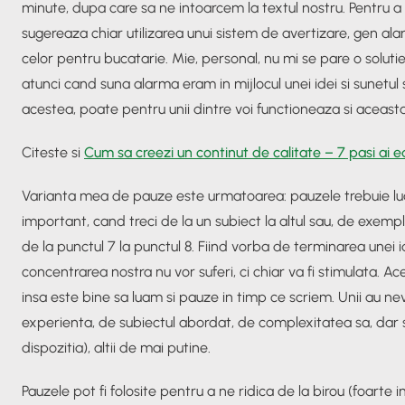
minute, dupa care sa ne intoarcem la textul nostru. Pentru a
sugereaza chiar utilizarea unui sistem de avertizare, gen al
celor pentru bucatarie. Mie, personal, nu mi se pare o solut
atunci cand suna alarma eram in mijlocul unei idei si sunetul s
acestea, poate pentru unii dintre voi functioneaza si aceas
Citeste si
Cum sa creezi un continut de calitate – 7 pasi ai ed
Varianta mea de pauze este urmatoarea: pauzele trebuie lu
important, cand treci de la un subiect la altul sau, de exemplu
de la punctul 7 la punctul 8. Fiind vorba de terminarea unei id
concentrarea nostra nu vor suferi, ci chiar va fi stimulata. Ac
insa este bine sa luam si pauze in timp ce scriem. Unii au ne
experienta, de subiectul abordat, de complexitatea sa, dar s
dispozitia), altii de mai putine.
Pauzele pot fi folosite pentru a ne ridica de la birou (foarte 