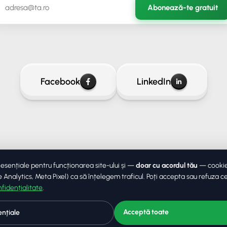
Abonează-te gratuit
Facebook
LinkedIn
 esențiale pentru funcționarea site-ului și —
doar cu acordul tău
— cookie-
Analytics, Meta Pixel) ca să înțelegem traficul. Poți accepta sau refuza c
nfidențialitate
.
© 2026 LudoProgramming. Toat
rezervate.
Acceptă toate
nțiale