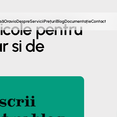
să
Oravio
Despre
Servicii
Prețuri
Blog
Documentație
Contact
icole pentru
r si de