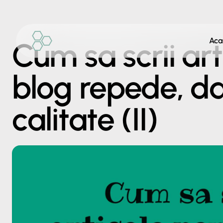
Aca
Cum sa scrii art
blog repede, da
calitate (II)