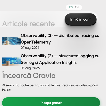
RO
EN
Intră în cont
Articole recente
Observability (3) — distributed tracing cu
OpenTelemetry
07 aug. 2026
Observability (2) — structured logging cu
Serilog și Application Insights
05 aug. 2026
Încearcă Oravio
AI semantic cache pentru aplicațiile tale. Reduce costurile cu până
la 80%.
Începe gratuit