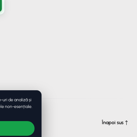
uri de analiză și
ele non-esențiale.
e drepturile
Înapoi sus