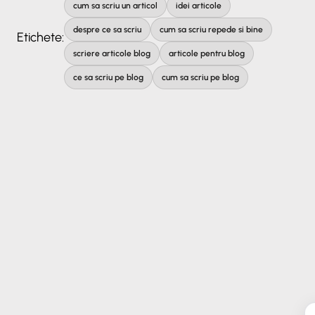
cum sa scriu un articol
idei articole
despre ce sa scriu
cum sa scriu repede si bine
Etichete:
scriere articole blog
articole pentru blog
ce sa scriu pe blog
cum sa scriu pe blog
✕
ORAVIO - Asistent AI