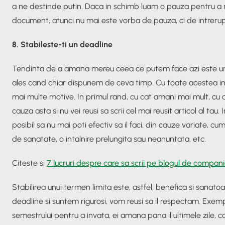
a ne destinde putin. Daca in schimb luam o pauza pentru a r
document, atunci nu mai este vorba de pauza, ci de intreru
8. Stabileste-ti un deadline
Tendinta de a amana mereu ceea ce putem face azi este una
ales cand chiar dispunem de ceva timp. Cu toate acestea i
mai multe motive. In primul rand, cu cat amani mai mult, cu a
cauza asta si nu vei reusi sa scrii cel mai reusit articol al tau.
posibil sa nu mai poti efectiv sa il faci, din cauze variate, 
de sanatate, o intalnire prelungita sau neanuntata, etc.
Citeste si
7 lucruri despre care sa scrii pe blogul de compan
Stabilirea unui termen limita este, astfel, benefica si sana
deadline si suntem rigurosi, vom reusi sa il respectam. Exempl
semestrului pentru a invata, ei amana pana il ultimele zile, 