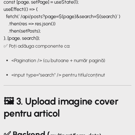
const [page, setPage] = useState(1);
useEffect(() => {
fetch(`/api/posts?page=${page}&search=${search}`)
.then(res => res.json())
.then(setPosts);
}, [page, search]);
✅ Poți adăuga componente ca:
<Pagination />
(cu butoane + număr pagină)
<input type="search" />
pentru titlu/conținut
🖼️ 3. Upload imagine cover
pentru articol
✅ Backend (