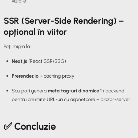
vizibile
SSR (Server-Side Rendering) –
opțional în viitor
Poți migra la:
Next.js
(React SSR/SSG)
Prerender.io
+ caching proxy
Sau poți genera
meta tag-uri dinamice
în backend
pentru anumite URL-uri cu
aspnetcore
+
blazor-server
.
✅ Concluzie