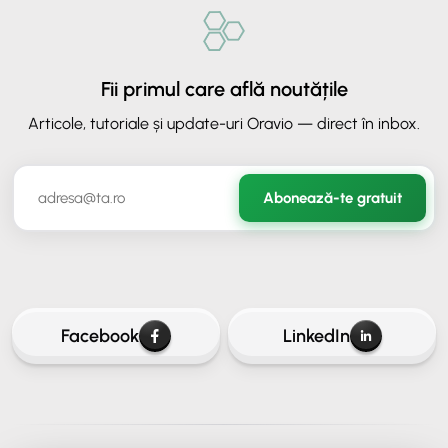
Fii primul care află noutățile
Articole, tutoriale și update-uri Oravio — direct în inbox.
✕
ORAVIO - Asistent AI
Abonează-te gratuit
✉️
Hai să rămânem în legătură
Lasă-ne adresa ta de email ca să continui conversația.
Facebook
LinkedIn
Continuă