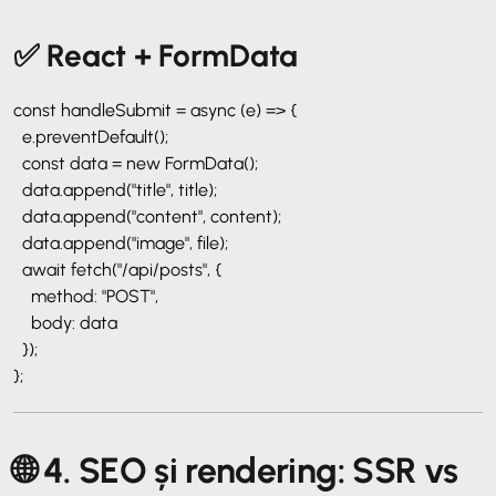
✅ React + FormData
const handleSubmit = async (e) => {
e.preventDefault();
const data = new FormData();
data.append("title", title);
data.append("content", content);
data.append("image", file);
await fetch("/api/posts", {
method: "POST",
body: data
});
};
🌐 4. SEO și rendering: SSR vs