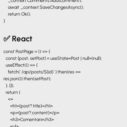
_context.Comments.Add(comment);
await _context.SaveChangesAsync();
return Ok();
}
✅ React
const PostPage = () => {
const [post, setPost] = useState<Post | null>(null);
useEffect(() => {
fetch(`/api/posts/${id}`).then(res =>
res.json()).then(setPost);
}, []);
return (
<>
<h1>{post?.title}</h1>
<p>{post?.content}</p>
<h3>Comentarii</h3>
<ul>