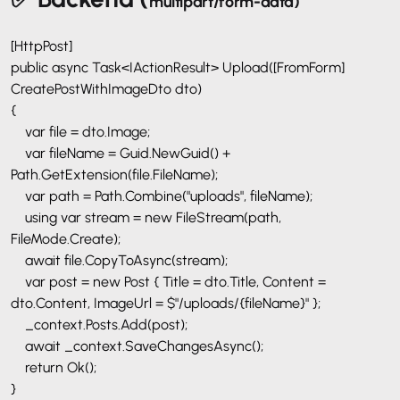
multipart/form-data
)
[HttpPost]
public async Task<IActionResult> Upload([FromForm]
CreatePostWithImageDto dto)
{
var file = dto.Image;
var fileName = Guid.NewGuid() +
Path.GetExtension(file.FileName);
var path = Path.Combine("uploads", fileName);
using var stream = new FileStream(path,
FileMode.Create);
await file.CopyToAsync(stream);
var post = new Post { Title = dto.Title, Content =
dto.Content, ImageUrl = $"/uploads/{fileName}" };
_context.Posts.Add(post);
await _context.SaveChangesAsync();
return Ok();
}