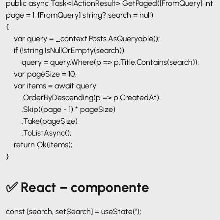
public async Task<IActionResult> GetPaged([FromQuery] int
page = 1, [FromQuery] string? search = null)
{
var query = _context.Posts.AsQueryable();
if (!string.IsNullOrEmpty(search))
query = query.Where(p => p.Title.Contains(search));
var pageSize = 10;
var items = await query
.OrderByDescending(p => p.CreatedAt)
.Skip((page - 1) * pageSize)
.Take(pageSize)
.ToListAsync();
return Ok(items);
}
✅ React – componente
const [search, setSearch] = useState('');