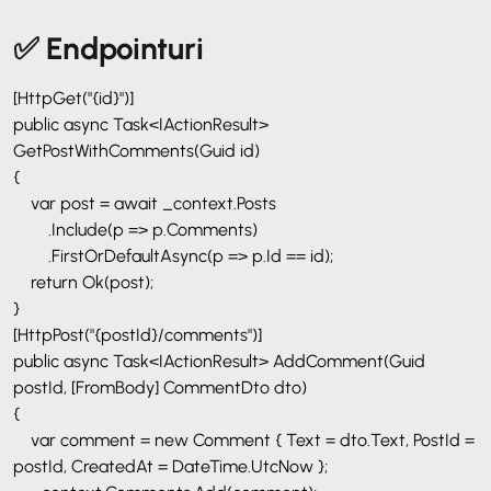
✅ Endpointuri
[HttpGet("{id}")]
public async Task<IActionResult>
GetPostWithComments(Guid id)
{
var post = await _context.Posts
.Include(p => p.Comments)
.FirstOrDefaultAsync(p => p.Id == id);
return Ok(post);
}
[HttpPost("{postId}/comments")]
public async Task<IActionResult> AddComment(Guid
postId, [FromBody] CommentDto dto)
{
var comment = new Comment { Text = dto.Text, PostId =
postId, CreatedAt = DateTime.UtcNow };