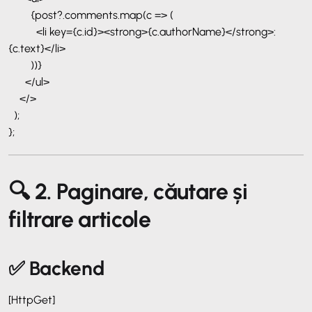
{post?.comments.map(c => (
<li key={c.id}><strong>{c.authorName}</strong>:
{c.text}</li>
))}
</ul>
</>
);
};
🔍 2. Paginare, căutare și
filtrare articole
✅ Backend
[HttpGet]