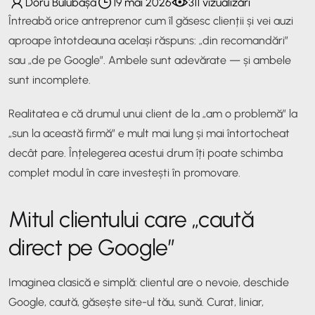
Doru Bulubașa
19 mai 2026
311 vizualizări
Întreabă orice antreprenor cum îl găsesc clienții și vei auzi
aproape întotdeauna același răspuns: „din recomandări”
sau „de pe Google”. Ambele sunt adevărate — și ambele
sunt incomplete.
Realitatea e că drumul unui client de la „am o problemă” la
„sun la această firmă” e mult mai lung și mai întortocheat
decât pare. Înțelegerea acestui drum îți poate schimba
complet modul în care investești în promovare.
Mitul clientului care „caută
direct pe Google”
Imaginea clasică e simplă: clientul are o nevoie, deschide
Google, caută, găsește site-ul tău, sună. Curat, liniar,