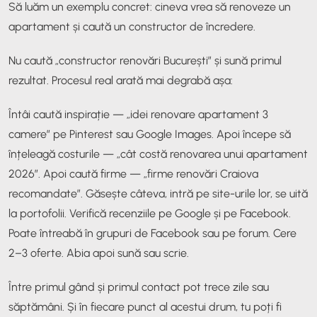
Să luăm un exemplu concret: cineva vrea să renoveze un
apartament și caută un constructor de încredere.
Nu caută „constructor renovări București” și sună primul
rezultat. Procesul real arată mai degrabă așa:
Întâi caută inspirație — „idei renovare apartament 3
camere” pe Pinterest sau Google Images. Apoi începe să
înțeleagă costurile — „cât costă renovarea unui apartament
2026”. Apoi caută firme — „firme renovări Craiova
recomandate”. Găsește câteva, intră pe site-urile lor, se uită
la portofolii. Verifică recenziile pe Google și pe Facebook.
Poate întreabă în grupuri de Facebook sau pe forum. Cere
2–3 oferte. Abia apoi sună sau scrie.
Între primul gând și primul contact pot trece zile sau
săptămâni. Și în fiecare punct al acestui drum, tu poți fi