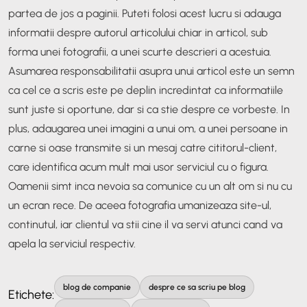
partea de jos a paginii. Puteti folosi acest lucru si adauga
informatii despre autorul articolului chiar in articol, sub
forma unei fotografii, a unei scurte descrieri a acestuia.
Asumarea responsabilitatii asupra unui articol este un semn
ca cel ce a scris este pe deplin incredintat ca informatiile
sunt juste si oportune, dar si ca stie despre ce vorbeste. In
plus, adaugarea unei imagini a unui om, a unei persoane in
carne si oase transmite si un mesaj catre cititorul-client,
care identifica acum mult mai usor serviciul cu o figura.
Oamenii simt inca nevoia sa comunice cu un alt om si nu cu
un ecran rece. De aceea fotografia umanizeaza site-ul,
continutul, iar clientul va stii cine il va servi atunci cand va
apela la serviciul respectiv.
blog de companie
despre ce sa scriu pe blog
Etichete: