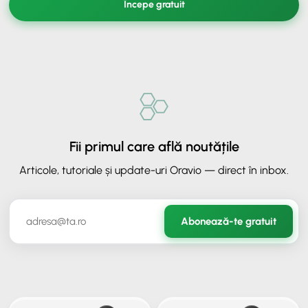
Începe gratuit
Fii primul care află noutățile
Articole, tutoriale și update-uri Oravio — direct în inbox.
✕
ORAVIO - Asistent AI
Abonează-te gratuit
✉️
Hai să rămânem în legătură
Lasă-ne adresa ta de email ca să continui conversația.