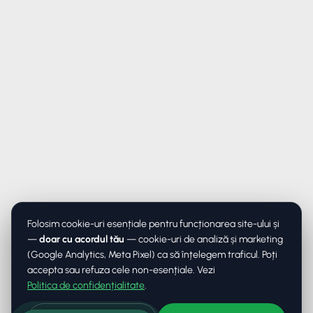
✕
ORAVIO - Asistent AI
✉️
Hai să rămânem în legătură
Lasă-ne adresa ta de email ca să continui conversația.
Continuă
Folosim cookie-uri esențiale pentru funcționarea site-ului și
Continuă fără email
—
doar cu acordul tău
— cookie-uri de analiză și marketing
(Google Analytics, Meta Pixel) ca să înțelegem traficul. Poți
accepta sau refuza cele non-esențiale. Vezi
Politica de confidențialitate
.