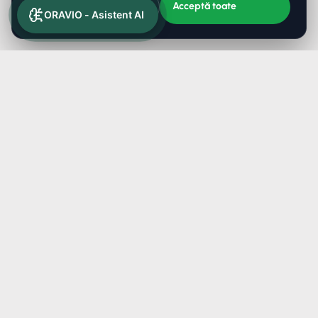
Acceptă toate
Refuză non-esențiale
ORAVIO - Asistent AI
Simplu pentru tine și pentru client
Cum funcționează
(01)
Îți pui serviciile și programul
În panou adaugi serviciile (cu durată) și orele de program.
Durează câteva minute.