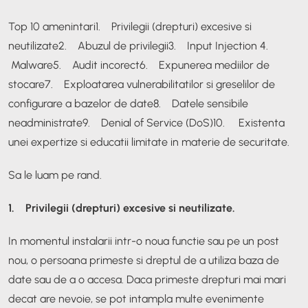
Top 10 amenintari
1. Privilegii (drepturi) excesive si
neutilizate
2. Abuzul de privilegii
3. Input Injection
4.
Malware
5. Audit incorect
6. Expunerea mediilor de
stocare
7. Exploatarea vulnerabilitatilor si greselilor de
configurare a bazelor de date
8. Datele sensibile
neadministrate
9. Denial of Service (DoS)
10. Existenta
unei expertize si educatii limitate in materie de securitate.
Sa le luam pe rand.
1. Privilegii (drepturi) excesive si neutilizate.
In momentul instalarii intr-o noua functie sau pe un post
nou, o persoana primeste si dreptul de a utiliza baza de
date sau de a o accesa. Daca primeste drepturi mai mari
decat are nevoie, se pot intampla multe evenimente