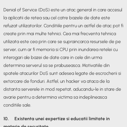
Denial of Service (DoS) este un atac general in care accesul
la aplicatii de retea sau cel catre bazele de date este
refuzat utilizatorilor. Conditiile pentru un astfel de atac pot fi
create prin mai multe tehnici. Cea mai frecventa tehnica
utilizata este cea prin care se supraincarca resursele de pe
server, cum ar fi memoria si CPU prin inundarea retelei cu
interogari ale bazei de date care in cele din urma
determina serverul sa se prabuseasca. Motivatiile din
spatele atacurilor DoS sunt adesea legate de escrocherii si
extorcare de fonduri. Astfel, un hacker va ataca de la
distanta serverele in mod repetat, aducandu-le in stare de
avarie pentru a determina victima sa indeplineasca
conditiile sale.
10. Existenta unei expertize si educatii limitate in
materie de securitate