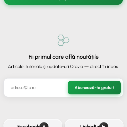
Fii primul care află noutățile
Articole, tutoriale și update-uri Oravio — direct în inbox.
✕
ORAVIO - Asistent AI
Abonează-te gratuit
✉️
Hai să rămânem în legătură
Lasă-ne adresa ta de email ca să continui conversația.
Facebook
LinkedIn