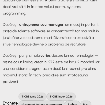
aplicații de business și AI,
R
pentru date și statistică,
Rust
dacă vrei să fii în fruntea valului pentru systems
programming.
Dacă ești
antreprenor sau manager
, un mesaj important:
piața de talente software se concentrează tot mai mult în
jurul câtorva ecosisteme mari. Diversificarea excesivă a
stivei tehnologice devine o problemă de recrutare.
Dacă ești pur și simplu
curios
despre lumea tehnologiei —
reține că un limbaj creat în 1972 este pe locul 2 mondial, iar
unul considerat stagnat acum două luni tocmai și-a atins
maximul istoric. În tech, predicțiile sunt întotdeauna
provizorii.
TIOBE iunie 2026
TIOBE Index 2026
Etichete:
clasament limbaje programare
Python
Rust