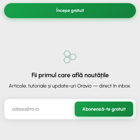
Începe gratuit
Fii primul care află noutățile
Articole, tutoriale și update-uri Oravio — direct în inbox.
✕
ORAVIO - Asistent AI
Abonează-te gratuit
✉️
Hai să rămânem în legătură