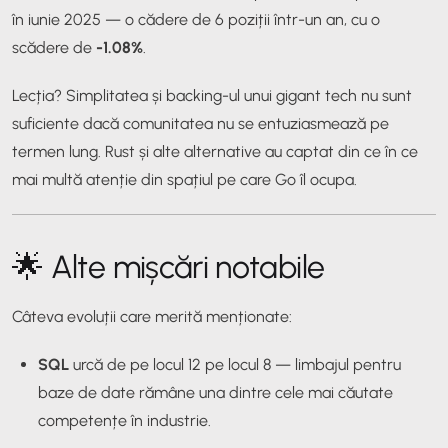
în iunie 2025 — o cădere de 6 poziții într-un an, cu o
scădere de
-1.08%
.
Lecția? Simplitatea și backing-ul unui gigant tech nu sunt
suficiente dacă comunitatea nu se entuziasmează pe
termen lung. Rust și alte alternative au captat din ce în ce
mai multă atenție din spațiul pe care Go îl ocupa.
🌟 Alte mișcări notabile
Câteva evoluții care merită menționate:
SQL
urcă de pe locul 12 pe locul 8 — limbajul pentru
baze de date rămâne una dintre cele mai căutate
competențe în industrie.