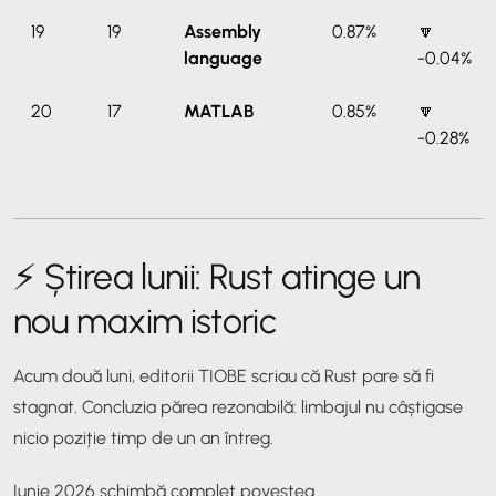
19
19
Assembly
0.87%
🔽
language
-0.04%
20
17
MATLAB
0.85%
🔽
-0.28%
⚡ Știrea lunii: Rust atinge un
nou maxim istoric
Acum două luni, editorii TIOBE scriau că Rust pare să fi
stagnat. Concluzia părea rezonabilă: limbajul nu câștigase
nicio poziție timp de un an întreg.
Iunie 2026 schimbă complet povestea.