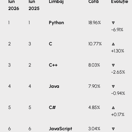
Iun
Iun
Limbaj
Cotă
Evoluție
2026
2025
1
1
Python
18.96%
🔽
-6.91%
2
3
C
10.77%
🔼
+1.30%
3
2
C++
8.03%
🔽
-2.65%
4
4
Java
7.90%
🔽
-0.94%
5
5
C#
4.85%
🔼
+0.17%
6
6
JavaScript
3.04%
🔽