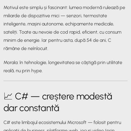
Motivul este simplu și fascinant: lumea modernă rulează pe
miliarde de dispozitive mici — senzori, termostate
inteligente, mașini autonome, echipamente medicale,
sateliți. Toate au nevoie de cod rapid, eficient, cu consum
minim de energie. Iar pentru asta, după 54 de ani, C
rămâne de neînlocuit.
Morala: în tehnologie, longevitatea se câștigă prin utilitate
reală, nu prin hype.
📈 C# — creștere modestă
dar constantă
C# este limbajul ecosistemului Microsoft — folosit pentru
aplicații de business, platforme web, jocuri video (prin