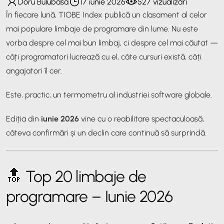
Doru Bulubasa
17 iunie 2026
527 vizualizări
În fiecare lună, TIOBE Index publică un clasament al celor
mai populare limbaje de programare din lume. Nu este
vorba despre cel mai
bun
limbaj, ci despre cel mai
căutat
—
câți programatori lucrează cu el, câte cursuri există, câți
angajatori îl cer.
Este, practic, un termometru al industriei software globale.
Ediția din
iunie 2026
vine cu o reabilitare spectaculoasă,
câteva confirmări și un declin care continuă să surprindă.
🔝 Top 20 limbaje de
programare – Iunie 2026