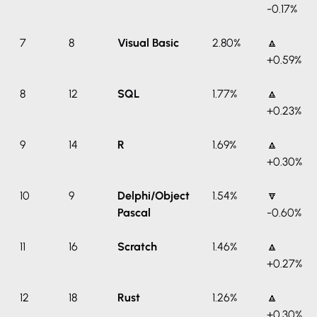
-0.17%
7
8
Visual Basic
2.80%
🔼
+0.59%
8
12
SQL
1.77%
🔼
+0.23%
9
14
R
1.69%
🔼
+0.30%
10
9
Delphi/Object
1.54%
🔽
Pascal
-0.60%
11
16
Scratch
1.46%
🔼
+0.27%
12
18
Rust
1.26%
🔼
+0.30%