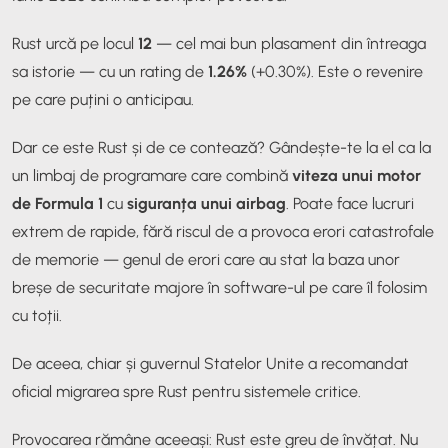
Rust urcă pe locul
12
— cel mai bun plasament din întreaga
sa istorie — cu un rating de
1.26%
(+0.30%). Este o revenire
pe care puțini o anticipau.
Dar ce este Rust și de ce contează? Gândește-te la el ca la
un limbaj de programare care combină
viteza unui motor
de Formula 1
cu
siguranța unui airbag
. Poate face lucruri
extrem de rapide, fără riscul de a provoca erori catastrofale
de memorie — genul de erori care au stat la baza unor
breșe de securitate majore în software-ul pe care îl folosim
cu toții.
De aceea, chiar și guvernul Statelor Unite a recomandat
oficial migrarea spre Rust pentru sistemele critice.
Provocarea rămâne aceeași: Rust este greu de învățat. Nu