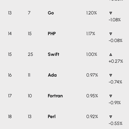
13
7
Go
1.20%
🔽
-1.08%
14
15
PHP
1.17%
🔽
-0.08%
15
25
Swift
1.00%
🔼
+0.27%
16
11
Ada
0.97%
🔽
-0.74%
17
10
Fortran
0.95%
🔽
-0.91%
18
13
Perl
0.92%
🔽
-0.55%