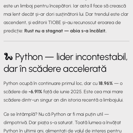
este un limbaj pentru începători. Iar asta îl face să crească
mai lent decât și-ar dori susținătorii lui. Dar trendul este clar
ascendent, și editorii TIOBE și-au recunoscut eroarea de
predicție:
Rust nu a stagnat — abia s-a încălzit.
🐍 Python — lider incontestabil,
dar în scădere accelerată
Python ocupă în continuare primul loc, dar cu
18.96%
— o
scădere de
-6.91%
față de iunie 2025. Este cea mai mare
scădere dintr-un singur an din istoria recentă a limbajului.
Ce se întâmplă? Nu că Python ar fi mai puțin util —
dimpotrivă. Dar piața s-a saturat. Toată lumea a învățat
Python în ultimii ani, alimentați de valul de interes pentru