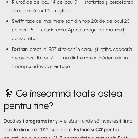
R
urcă de pe locul 14 pe locul 9 — statistica și cercetarea
academică sunt în creștere.
Swift
face cel mai mare salt din top 20: de pe locul 25
pe locul 15 — ecosistemul Apple atrage tot mai mulți
dezvoltatori.
Fortran
, creat în 1957 și folosit în calcul științific, coboară
de pe locul 10 pe 17 — una dintre rarele scăderi ale unui
limbaj cu adevărat vintage.
🔭 Ce înseamnă toate astea
pentru tine?
Dacă ești
programator
și vrei să știi unde să investești timp,
datele din iunie 2026 sunt clare:
Python și C#
pentru