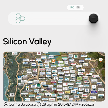
RO
EN
Silicon Valley
Corina Bulubasa
28 aprilie 2015
249 vizualizări