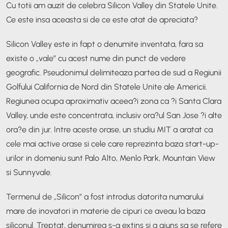
Cu totii am auzit de celebra Silicon Valley din Statele Unite.
Ce este insa aceasta si de ce este atat de apreciata?
Silicon Valley este in fapt o denumite inventata, fara sa
existe o „vale” cu acest nume din punct de vedere
geografic. Pseudonimul delimiteaza partea de sud a Regiunii
Golfului California de Nord din Statele Unite ale Americii.
Regiunea ocupa aproximativ aceea?i zona ca ?i Santa Clara
Valley, unde este concentrata, inclusiv ora?ul San Jose ?i alte
ora?e din jur. Intre aceste orase, un studiu MIT a aratat ca
cele mai active orase si cele care reprezinta baza start-up-
urilor in domeniu sunt Palo Alto, Menlo Park, Mountain View
si Sunnyvale.
Termenul de „Silicon” a fost introdus datorita numarului
mare de inovatori in materie de cipuri ce aveau la baza
siliconul. Treptat, denumirea s-a extins si a ajuns sa se refere