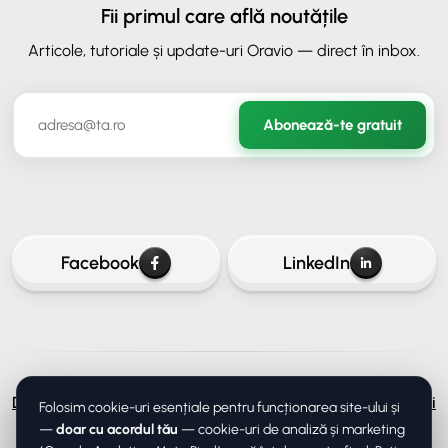
Fii primul care află noutățile
Articole, tutoriale și update-uri Oravio — direct în inbox.
✕
ORAVIO - Asistent AI
Abonează-te gratuit
✉️
Hai să rămânem în legătură
Lasă-ne adresa ta de email ca să continui conversația.
Facebook
LinkedIn
Continuă
Despre
Servicii
Prețuri
Blog
Contact
Confidențialitate
Termeni
Folosim cookie-uri esențiale pentru funcționarea site-ului și
DPA (procesarea datelor)
Setări cookie-uri
Continuă fără email
—
doar cu acordul tău
— cookie-uri de analiză și marketing