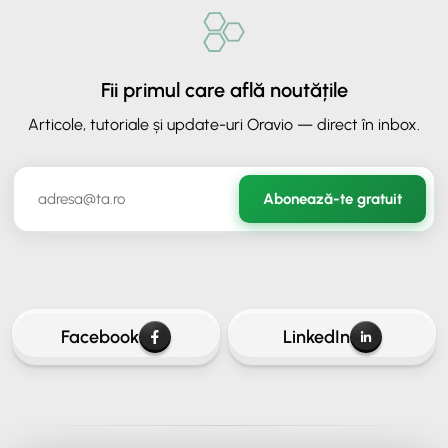
Fii primul care află noutățile
Articole, tutoriale și update-uri Oravio — direct în inbox.
✕
ORAVIO - Asistent AI
Abonează-te gratuit
✉️
Hai să rămânem în legătură
Lasă-ne adresa ta de email ca să continui conversația.
Facebook
LinkedIn
Continuă