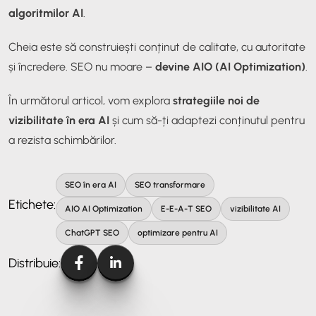
algoritmilor AI
.
Cheia este să construiești conținut de calitate, cu autoritate
și încredere. SEO nu moare –
devine AIO (AI Optimization)
.
În următorul articol, vom explora
strategiile noi de
vizibilitate în era AI
și cum să-ți adaptezi conținutul pentru
a rezista schimbărilor.
SEO în era AI
SEO transformare
Etichete:
AIO AI Optimization
E-E-A-T SEO
vizibilitate AI
ChatGPT SEO
optimizare pentru AI
Distribuie: