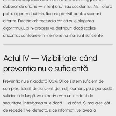
doborât de oricine — intenționat sau accidental. .NET oferă
patru algoritmi built-in, fiecare potrivit pentru scenarii
diferite. Decizia arhitecturală critică nu e alegerea
algoritmului, ci in-process vs. distribuit: dacă scalezi
orizontal, contoarele în memorie nu mai sunt suficiente.
Actul IV — Vizibilitate: când
prevenția nu e suficientă
Prevenția nu e niciodată 100%. Orice sistem suficient de
complex, folosit de suficient de mulți oameni, pe o perioadă
suficient de lungă, va experimenta un incident de
securitate. Întrebarea nu e dacă — ci când. Și mai ales: cât
de repede îl vei detecta, și ce informații vei avea la