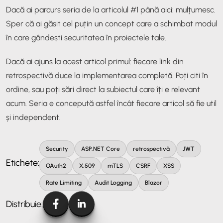
Dacă ai parcurs seria de la articolul #1 până aici: mulțumesc.
Sper că ai găsit cel puțin un concept care a schimbat modul
în care gândești securitatea în proiectele tale.
Dacă ai ajuns la acest articol primul: fiecare link din
retrospectivă duce la implementarea completă. Poți citi în
ordine, sau poți sări direct la subiectul care îți e relevant
acum. Seria e concepută astfel încât fiecare articol să fie util
și independent.
Security
ASP.NET Core
retrospectivă
JWT
Etichete:
OAuth2
X.509
mTLS
CSRF
XSS
Rate Limiting
Audit Logging
Blazor
Distribuie: