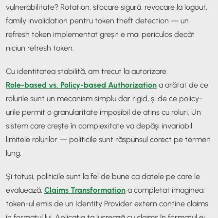
vulnerabilitate? Rotation, stocare sigură, revocare la logout,
family invalidation pentru token theft detection — un
refresh token implementat greșit e mai periculos decât
niciun refresh token.
Cu identitatea stabilită, am trecut la autorizare.
Role-based vs. Policy-based Authorization
a arătat de ce
rolurile sunt un mecanism simplu dar rigid, și de ce policy-
urile permit o granularitate imposibil de atins cu roluri. Un
sistem care crește în complexitate va depăși invariabil
limitele rolurilor — politicile sunt răspunsul corect pe termen
lung.
Și totuși, politicile sunt la fel de bune ca datele pe care le
evaluează.
Claims Transformation
a completat imaginea:
token-ul emis de un Identity Provider extern conține claims
în formatul lui. Aplicația ta lucrează cu claims în formatul ei.