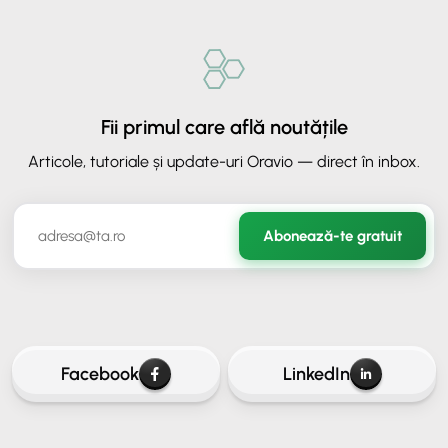
Fii primul care află noutățile
Articole, tutoriale și update-uri Oravio — direct în inbox.
✕
ORAVIO - Asistent AI
Abonează-te gratuit
✉️
Hai să rămânem în legătură
Lasă-ne adresa ta de email ca să continui conversația.
Facebook
LinkedIn