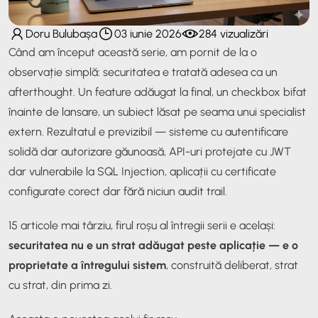
Doru Bulubașa
03 iunie 2026
284 vizualizări
Când am început această serie, am pornit de la o
observație simplă: securitatea e tratată adesea ca un
afterthought. Un feature adăugat la final, un checkbox bifat
înainte de lansare, un subiect lăsat pe seama unui specialist
extern. Rezultatul e previzibil — sisteme cu autentificare
solidă dar autorizare găunoasă, API-uri protejate cu JWT
dar vulnerabile la SQL Injection, aplicații cu certificate
configurate corect dar fără niciun audit trail.
15 articole mai târziu, firul roșu al întregii serii e același:
securitatea nu e un strat adăugat peste aplicație — e o
proprietate a întregului sistem
, construită deliberat, strat
cu strat, din prima zi.