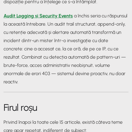
dispoziție pentru a înțelege ce s-a întâmplat.
Audit Logging și Security Events
a închis seria cu răspunsul
la această întrebare. Un audit trail structurat, append-only,
cu retenție adecvată și alertare automată transformă un
incident dintr-un mister într-o investigație cu date
concrete: cine a accesat ce, la ce oră, de pe ce IP, cu ce
rezultat. Combinat cu detecția automată de pattern-uri —
brute-force, acces administrativ neobișnuit, volume
anormale de erori 403 — sistemul devine proactiv, nu doar
reactiv.
Firul roșu
Privind înapoi la toate cele 15 articole, există câteva teme
care apar repetat, indiferent de subiect: