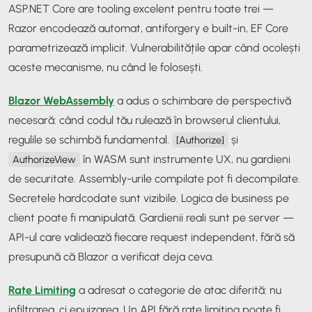
ASP.NET Core are tooling excelent pentru toate trei —
Razor encodează automat, antiforgery e built-in, EF Core
parametrizează implicit. Vulnerabilitățile apar când ocolești
aceste mecanisme, nu când le folosești.
Blazor WebAssembly
a adus o schimbare de perspectivă
necesară: când codul tău rulează în browserul clientului,
regulile se schimbă fundamental.
și
[Authorize]
în WASM sunt instrumente UX, nu gardieni
AuthorizeView
de securitate. Assembly-urile compilate pot fi decompilate.
Secretele hardcodate sunt vizibile. Logica de business pe
client poate fi manipulată. Gardienii reali sunt pe server —
API-ul care validează fiecare request independent, fără să
presupună că Blazor a verificat deja ceva.
Rate Limiting
a adresat o categorie de atac diferită: nu
infiltrarea, ci epuizarea. Un API fără rate limiting poate fi