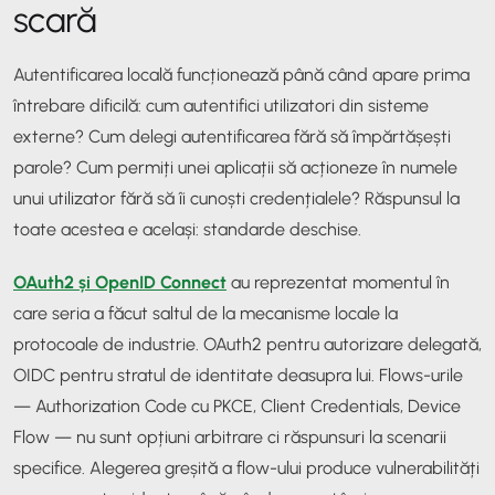
scară
Autentificarea locală funcționează până când apare prima
întrebare dificilă: cum autentifici utilizatori din sisteme
externe? Cum delegi autentificarea fără să împărtășești
parole? Cum permiți unei aplicații să acționeze în numele
unui utilizator fără să îi cunoști credențialele? Răspunsul la
toate acestea e același: standarde deschise.
OAuth2 și OpenID Connect
au reprezentat momentul în
care seria a făcut saltul de la mecanisme locale la
protocoale de industrie. OAuth2 pentru autorizare delegată,
OIDC pentru stratul de identitate deasupra lui. Flows-urile
— Authorization Code cu PKCE, Client Credentials, Device
Flow — nu sunt opțiuni arbitrare ci răspunsuri la scenarii
specifice. Alegerea greșită a flow-ului produce vulnerabilități