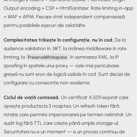
Output encoding + CSP + HtmlSanitizer. Rate limiting in-app
+ WAF + APIM. Fiecare strat independent compensează
pentru posibilele eșecuri ale celorlalte.
Complexitatea trăiește în configurație, nu în cod.
De la
audience validation în JWT, la ordinea middleware în rate
limiting, la
în semnarea XML, la IP
PreserveWhitespace
spoofing în spatele unui proxy — cele mai periculoase
greșeli nu sunt erori de logică vizibile în cod. Sunt decizii de
configurare cu consecințe non-evidente.
Ciclul de viață contează.
Un certificat X.509 expirat care
oprește producția la 3 noaptea. Un refresh token fără
rotație care permite impersonarea pe termen nelimitat. Un
audit log fără TTL care crește până umple storage-ul.
Securitatea nu e un moment — e un proces continuu de