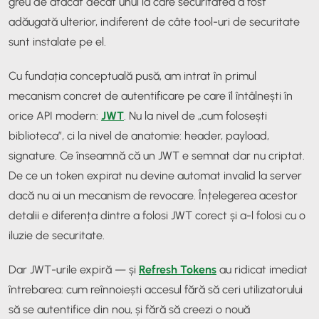
greu de atacat decât unul la care securitatea a fost
adăugată ulterior, indiferent de câte tool-uri de securitate
sunt instalate pe el.
Cu fundația conceptuală pusă, am intrat în primul
mecanism concret de autentificare pe care îl întâlnești în
orice API modern:
JWT
. Nu la nivel de „cum folosești
biblioteca”, ci la nivel de anatomie: header, payload,
signature. Ce înseamnă că un JWT e
semnat
dar nu
criptat
.
De ce un token expirat nu devine automat invalid la server
dacă nu ai un mecanism de revocare. Înțelegerea acestor
detalii e diferența dintre a folosi JWT corect și a-l folosi cu o
iluzie de securitate.
Dar JWT-urile expiră — și
Refresh Tokens
au ridicat imediat
întrebarea: cum reînnoiești accesul fără să ceri utilizatorului
să se autentifice din nou, și fără să creezi o nouă