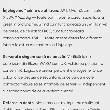
Înțelegerea înainte de utilizare.
JWT, OAuth2, certificate
X.509, XMLDSig — toate pot fi folosite corect superficial și
greșit în profunzime. Știind cum funcționează un JWT la nivel
de bytes, de ce există PKCE, cum funcționează
canonicalizarea XML — toate aceste detalii fac diferența
între a folosi un mecanism și a-l înțelege.
Serverul e singura sursă de adevăr.
Verificările de
autorizare din Blazor WASM sunt UX. Validarea pe client e
convenință. Logica de prețuri pe client e o sugestie. Orice
calcul, orice decizie de securitate, orice validare care
contează trebuie să se întâmple pe server — independent
și necondiționat de ce a verificat clientul.
Defense in depth.
Niciun mecanism singur nu e suficient.
Antiforgery tokens + SameSite cookie + verificare Origin.