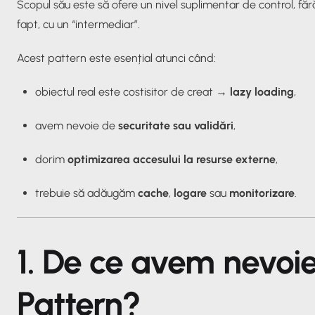
Scopul său este să ofere un nivel suplimentar de control, fără 
fapt, cu un “intermediar”.
Acest pattern este esențial atunci când:
obiectul real este costisitor de creat →
lazy loading
,
avem nevoie de
securitate sau validări
,
dorim
optimizarea accesului la resurse externe
,
trebuie să adăugăm
cache
,
logare
sau
monitorizare
.
1. De ce avem nevoi
Pattern?