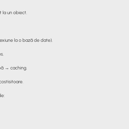
 la un obiect.
nexiune la o bază de date).
s.
mbă → caching.
costisitoare.
de: