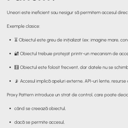
Uneori este ineficient sau nesigur să permitem accesul direct
Exemple clasice:
⏳ Obiectul este greu de inițializat (ex: imagine mare, co
🔐 Obiectul trebuie protejat printr-un mecanism de acce
🧮 Obiectul este folosit frecvent, dar datele nu se schi
📡 Accesul implică apeluri externe, API-uri lente, resurse 
Proxy Pattern introduce un
strat de control
, care poate deci
când se creează obiectul,
dacă se permite accesul,