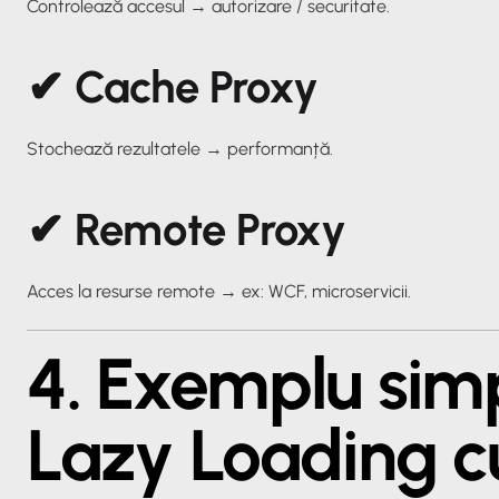
Controlează accesul →
autorizare / securitate
.
✔ Cache Proxy
Stochează rezultatele →
performanță
.
✔ Remote Proxy
Acces la resurse remote →
ex: WCF, microservicii
.
4. Exemplu sim
Lazy Loading cu