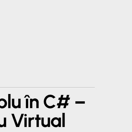
plu în C# –
 Virtual