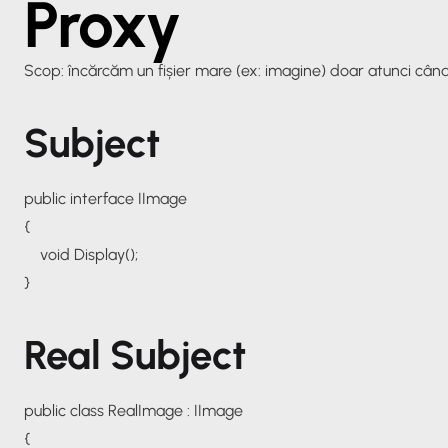
Proxy
Scop: încărcăm un fișier mare (ex: imagine) doar atunci cân
Subject
public interface IImage
{
void Display();
}
Real Subject
public class RealImage : IImage
{