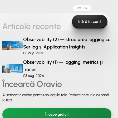
RO
EN
Intră în cont
Articole recente
Observability (2) — structured logging cu
Serilog și Application Insights
05 aug. 2026
Observability (1) — logging, metrics și
traces
03 aug. 2026
Încearcă Oravio
AI semantic cache pentru aplicațiile tale. Reduce costurile cu până
la 80%.
Începe gratuit