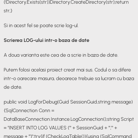
(!Directory.Exists(str))
Directory.CreateDirectory(str);
return
str;
}
Si in acest fel se poate scrie log-ul.
Scrierea LOG-ului intr-o baza de date
A doua varianta este cea de a scrie in baza de date.
Putem folosi acelasi proiect creat mai sus. Codul o sa difere
intr-o oarecare masura, deoarece trebuie sa lucram cu baza
de date.
public void LogForDebug(Guid SessionGuid,string message)
{
SqlConnection Conn =
DataBaseConnection.Instance.LogConnection();
string Script
= "INSERT INTO LOG VALUES ('" + SessionGuid + "','" +
message + "')";
try
{
if (CheckLogTable())
{
using (SqlCommand