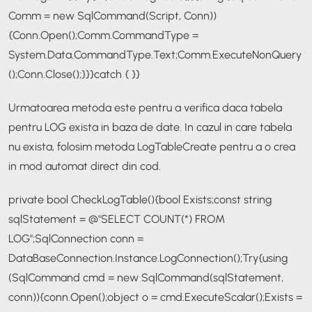
Comm = new SqlCommand(Script, Conn))
{
Conn.Open();
Comm.CommandType =
System.Data.CommandType.Text;
Comm.ExecuteNonQuery
();
Conn.Close();
}
}
}
catch { }
}
Urmatoarea metoda este pentru a verifica daca tabela
pentru LOG exista in baza de date. In cazul in care tabela
nu exista, folosim metoda LogTableCreate pentru a o crea
in mod automat direct din cod.
private bool CheckLogTable()
{
bool Exists;
const string
sqlStatement = @"SELECT COUNT(*) FROM
LOG";
SqlConnection conn =
DataBaseConnection.Instance.LogConnection();
Try
{
using
(SqlCommand cmd = new SqlCommand(sqlStatement,
conn))
{
conn.Open();
object o = cmd.ExecuteScalar();
Exists =