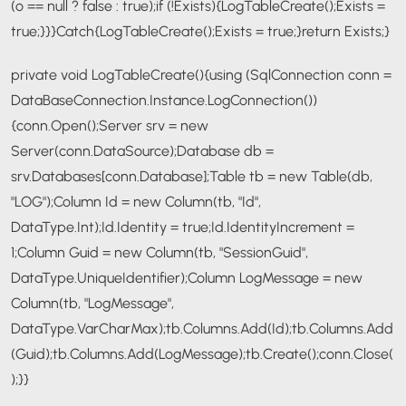
(o == null ? false : true);
if (!Exists)
{
LogTableCreate();
Exists =
true;
}
}
}
Catch
{
LogTableCreate();
Exists = true;
}
return Exists;
}
private void LogTableCreate()
{
using (SqlConnection conn =
DataBaseConnection.Instance.LogConnection())
{
conn.Open();
Server srv = new
Server(conn.DataSource);
Database db =
srv.Databases[conn.Database];
Table tb = new Table(db,
"LOG");
Column Id = new Column(tb, "Id",
DataType.Int);
Id.Identity = true;
Id.IdentityIncrement =
1;
Column Guid = new Column(tb, "SessionGuid",
DataType.UniqueIdentifier);
Column LogMessage = new
Column(tb, "LogMessage",
DataType.VarCharMax);
tb.Columns.Add(Id);
tb.Columns.Add
(Guid);
tb.Columns.Add(LogMessage);
tb.Create();
conn.Close(
);
}
}