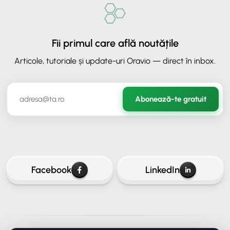
Fii primul care află noutățile
Articole, tutoriale și update-uri Oravio — direct în inbox.
✕
ORAVIO - Asistent AI
Abonează-te gratuit
✉️
Hai să rămânem în legătură
Lasă-ne adresa ta de email ca să continui conversația.
Facebook
LinkedIn
Continuă