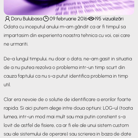
Doru Bulubasa
09 februarie 2016
195 vizualizări
Odata cu inceputul anului m-am gândit ca ar fi timpul sa
impartasim din experienta noastra tehnica cu voi, cei care
ne urmariti.
De-a lungul timpului, nu doar o data, ne-am gasit in situatia
de a nu putea rezolva o problema intr-un timp scurt din
cauza faptului ca nu s-a putut identifica problema in timp
util.
Clar era nevoie de o solutie de identificare a erorilor foarte
rapida. Si aici putem alege intre doua optiuni: LOG-ul (toata
lumea, intr-un mod mai mult sau mai putin constient s-a
lovit de astfel de fisiere, ca ar fi ele ale unui sistem custom
sau ale sistemului de operare) sau scrierea in baza de date