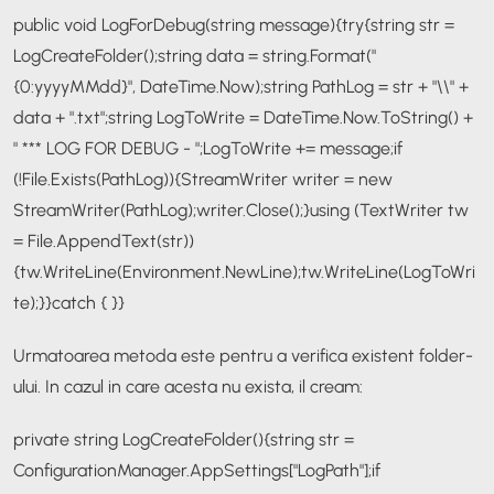
public void LogForDebug(string message)
{
try
{
string str =
LogCreateFolder();
string data = string.Format("
{0:yyyyMMdd}", DateTime.Now);
string PathLog = str + "\\" +
data + ".txt";
string LogToWrite = DateTime.Now.ToString() +
" *** LOG FOR DEBUG - ";
LogToWrite += message;
if
(!File.Exists(PathLog))
{
StreamWriter writer = new
StreamWriter(PathLog);
writer.Close();
}
using (TextWriter tw
= File.AppendText(str))
{
tw.WriteLine(Environment.NewLine);
tw.WriteLine(LogToWri
te);
}
}
catch { }
}
Urmatoarea metoda este pentru a verifica existent folder-
ului. In cazul in care acesta nu exista, il cream:
private string LogCreateFolder()
{
string str =
ConfigurationManager.AppSettings["LogPath"];
if