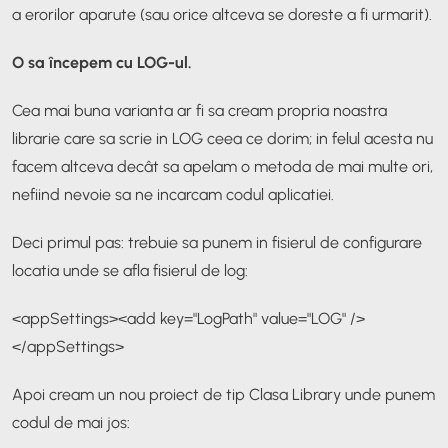
a erorilor aparute (sau orice altceva se doreste a fi urmarit).
O sa începem cu LOG-ul.
Cea mai buna varianta ar fi sa cream propria noastra
librarie care sa scrie in LOG ceea ce dorim; in felul acesta nu
facem altceva decât sa apelam o metoda de mai multe ori,
nefiind nevoie sa ne incarcam codul aplicatiei.
Deci primul pas: trebuie sa punem in fisierul de configurare
locatia unde se afla fisierul de log:
<appSettings>
<add key="LogPath" value="LOG" />
</appSettings>
Apoi cream un nou proiect de tip Clasa Library unde punem
codul de mai jos: