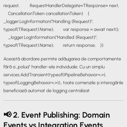
request,
RequestHandlerDelegate<TResponse> next,
CancellationToken cancellationToken)
{
_logger.LogInformation("Handling {Request}",
typeof(TRequest).Name);
var response = await next();
_logger.LogInformation("Handled {Request}",
typeof(TRequest).Name);
return response;
}
}
Această abordare permite adăugarea de comportamente
fără a „polua” handler-ele individuale. Cu un simplu
services.AddTransient(typeof(IPipelineBehavior<,>),
typeof(LoggingBehavior<,>));
, toate comenzile și interogările
beneficiază automat de logging centralizat.
📢 2. Event Publishing: Domain
Events vs Integration Events