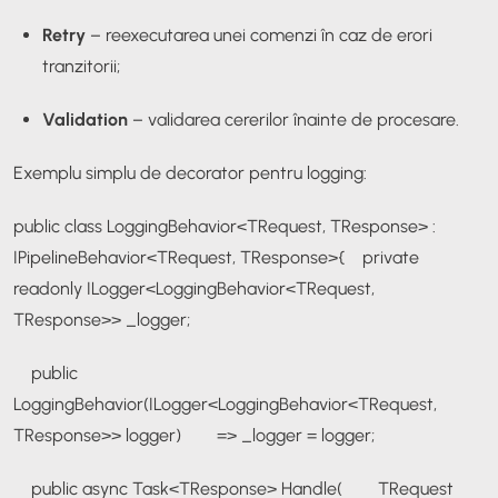
Retry
– reexecutarea unei comenzi în caz de erori
tranzitorii;
Validation
– validarea cererilor înainte de procesare.
Exemplu simplu de decorator pentru logging:
public class LoggingBehavior<TRequest, TResponse> :
IPipelineBehavior<TRequest, TResponse>
{
private
readonly ILogger<LoggingBehavior<TRequest,
TResponse>> _logger;
public
LoggingBehavior(ILogger<LoggingBehavior<TRequest,
TResponse>> logger)
=> _logger = logger;
public async Task<TResponse> Handle(
TRequest