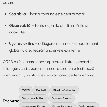
devine:
Scalabilă
– logica comună este centralizată;
Observabilă
– toate acțiunile pot fi urmărite și
analizate;
Ușor de extins
– adăugarea unui nou comportament
global nu afectează handler-ele existente.
CQRS nu înseamnă doar separarea dintre comenzi și
interogări, ci și crearea unui cadru solid care facilitează
mentenanța, auditul și extensibilitatea pe termen lung.
CQRS
MediatR
IPipelineBehavior
Decorator Pattern
Domain Events
Etichete:
Integration Events
Event Sourcing
Audit Logging