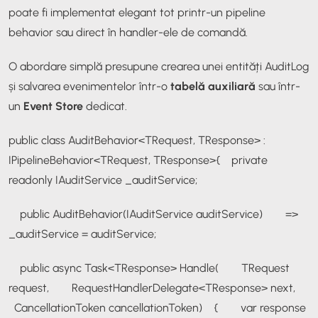
poate fi implementat elegant tot printr-un
pipeline
behavior
sau direct în handler-ele de comandă.
O abordare simplă presupune crearea unei entități
AuditLog
și salvarea evenimentelor într-o
tabelă auxiliară
sau într-
un
Event Store
dedicat.
public class AuditBehavior<TRequest, TResponse> :
IPipelineBehavior<TRequest, TResponse>
{
private
readonly IAuditService _auditService;
public AuditBehavior(IAuditService auditService)
=>
_auditService = auditService;
public async Task<TResponse> Handle(
TRequest
request,
RequestHandlerDelegate<TResponse> next,
CancellationToken cancellationToken)
{
var response