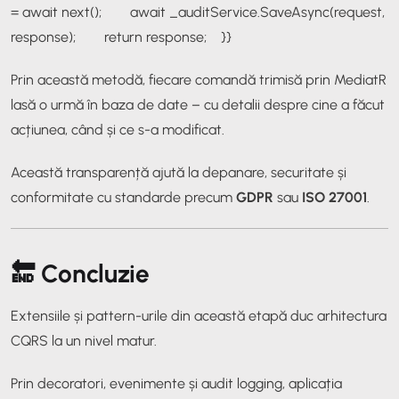
= await next();
await _auditService.SaveAsync(request,
response);
return response;
}
}
Prin această metodă, fiecare comandă trimisă prin MediatR
lasă o urmă în baza de date – cu detalii despre cine a făcut
acțiunea, când și ce s-a modificat.
Această transparență ajută la depanare, securitate și
conformitate cu standarde precum
GDPR
sau
ISO 27001
.
🔚 Concluzie
Extensiile și pattern-urile din această etapă duc arhitectura
CQRS la un nivel matur.
Prin decoratori, evenimente și audit logging, aplicația