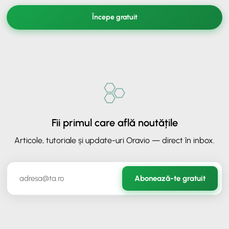
Începe gratuit
Fii primul care află noutățile
Articole, tutoriale și update-uri Oravio — direct în inbox.
✕
ORAVIO - Asistent AI
Abonează-te gratuit
✉️
Hai să rămânem în legătură