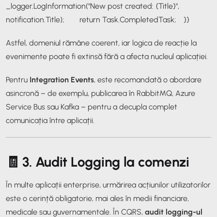
_logger.LogInformation("New post created: {Title}",
notification.Title);
return Task.CompletedTask;
}
}
Astfel, domeniul rămâne coerent, iar logica de reacție la
evenimente poate fi extinsă fără a afecta nucleul aplicației.
Pentru
Integration Events
, este recomandată o abordare
asincronă – de exemplu, publicarea în RabbitMQ, Azure
Service Bus sau Kafka – pentru a decupla complet
comunicația între aplicații.
🧾 3. Audit Logging la comenzi
În multe aplicații enterprise, urmărirea acțiunilor utilizatorilor
este o cerință obligatorie, mai ales în medii financiare,
medicale sau guvernamentale. În CQRS,
audit logging-ul