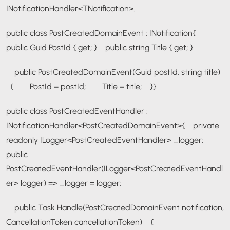
INotificationHandler<TNotification>
.
public class PostCreatedDomainEvent : INotification
{
public Guid PostId { get; }
public string Title { get; }
public PostCreatedDomainEvent(Guid postId, string title)
{
PostId = postId;
Title = title;
}
}
public class PostCreatedEventHandler :
INotificationHandler<PostCreatedDomainEvent>
{
private
readonly ILogger<PostCreatedEventHandler> _logger;
public
PostCreatedEventHandler(ILogger<PostCreatedEventHandl
er> logger) => _logger = logger;
public Task Handle(PostCreatedDomainEvent notification,
CancellationToken cancellationToken)
{