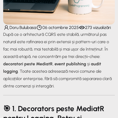
Doru Bulubasa
06 octombrie 2025
273 vizualizări
După ce o arhitectură CQRS este stabilă, următorul pas
natural este rafinarea ei prin extensii și pattern-uri care o
fac mai robustă, mai testabilă și mai ușor de întreținut. În
această etapă, ne concentrăm pe trei direcții-cheie:
decoratori peste MediatR
,
event publishing
și
audit
logging
. Toate acestea adresează nevoi comune ale
aplicațiilor enterprise, fără să compromită separarea clară
dintre comenzi și interogări.
🎯 1. Decorators peste MediatR
pentru Logging, Retry și