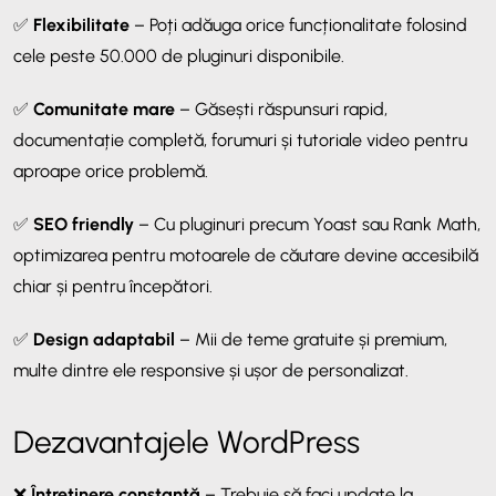
✅
Flexibilitate
– Poți adăuga orice funcționalitate folosind
cele peste 50.000 de pluginuri disponibile.
✅
Comunitate mare
– Găsești răspunsuri rapid,
documentație completă, forumuri și tutoriale video pentru
aproape orice problemă.
✅
SEO friendly
– Cu pluginuri precum Yoast sau Rank Math,
optimizarea pentru motoarele de căutare devine accesibilă
chiar și pentru începători.
✅
Design adaptabil
– Mii de teme gratuite și premium,
multe dintre ele responsive și ușor de personalizat.
Dezavantajele WordPress
❌
Întreținere constantă
– Trebuie să faci update la