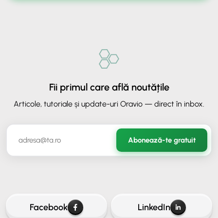
Fii primul care află noutățile
Articole, tutoriale și update-uri Oravio — direct în inbox.
✕
ORAVIO - Asistent AI
Abonează-te gratuit
✉️
Hai să rămânem în legătură
Lasă-ne adresa ta de email ca să continui conversația.
Facebook
LinkedIn