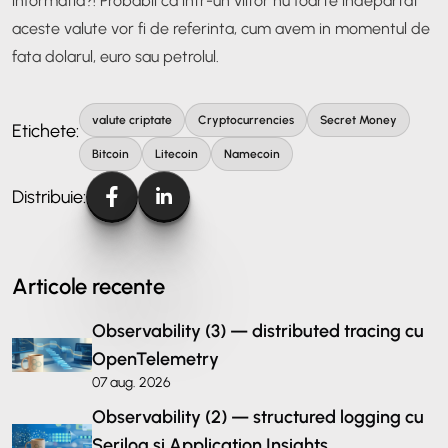
informatia?! Probabil ca intr-un viitor nu foarte indepartat
aceste valute vor fi de referinta, cum avem in momentul de
fata dolarul, euro sau petrolul.
valute criptate
Cryptocurrencies
Secret Money
Etichete:
Bitcoin
Litecoin
Namecoin
Distribuie:
Articole recente
Observability (3) — distributed tracing cu
OpenTelemetry
07 aug. 2026
Observability (2) — structured logging cu
Serilog și Application Insights