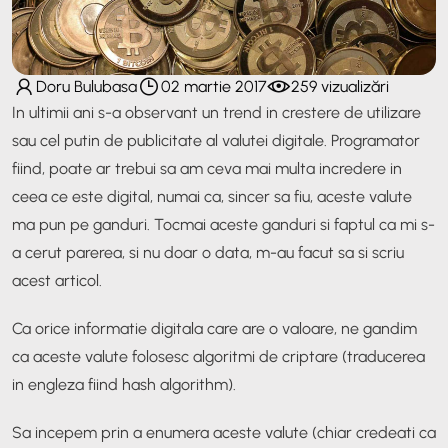
Doru Bulubasa
02 martie 2017
259 vizualizări
In ultimii ani s-a observant un trend in crestere de utilizare
sau cel putin de publicitate al valutei digitale. Programator
fiind, poate ar trebui sa am ceva mai multa incredere in
ceea ce este digital, numai ca, sincer sa fiu, aceste valute
ma pun pe ganduri. Tocmai aceste ganduri si faptul ca mi s-
a cerut parerea, si nu doar o data, m-au facut sa si scriu
acest articol.
Ca orice informatie digitala care are o valoare, ne gandim
ca aceste valute folosesc algoritmi de criptare (traducerea
in engleza fiind hash algorithm).
Sa incepem prin a enumera aceste valute (chiar credeati ca