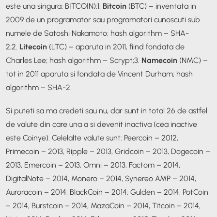
este una singura: BITCOIN):
1.
Bitcoin
(BTC) – inventata in
2009 de un programator sau programatori cunoscuti sub
numele de Satoshi Nakamoto; hash algorithm – SHA-
2;
2.
Litecoin
(LTC) – aparuta in 2011, fiind fondata de
Charles Lee; hash algorithm – Scrypt;
3.
Namecoin
(NMC) –
tot in 2011 aparuta si fondata de Vincent Durham; hash
algorithm – SHA-2.
Si puteti sa ma credeti sau nu, dar sunt in total 26 de astfel
de valute din care una a si devenit inactiva (cea inactive
este Coinye). Celelalte valute sunt: Peercoin – 2012,
Primecoin – 2013, Ripple – 2013, Gridcoin – 2013, Dogecoin –
2013, Emercoin – 2013, Omni – 2013, Factom – 2014,
DigitalNote – 2014, Monero – 2014, Synereo AMP – 2014,
Auroracoin – 2014, BlackCoin – 2014, Gulden – 2014, PotCoin
– 2014, Burstcoin – 2014, MazaCoin – 2014, Titcoin – 2014,