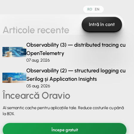
RO
EN
Intră în cont
Articole recente
Observability (3) — distributed tracing cu
OpenTelemetry
07 aug. 2026
Observability (2) — structured logging cu
Serilog și Application Insights
05 aug. 2026
Încearcă Oravio
AI semantic cache pentru aplicațiile tale. Reduce costurile cu până
la 80%.
Începe gratuit