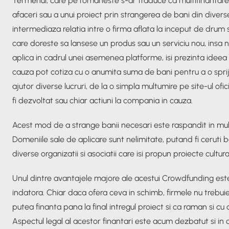
Termenul, care pe romaneste s-ar traduce ca multifinantare
afaceri sau a unui proiect prin strangerea de bani din diverse
intermediaza relatia intre o firma aflata la inceput de drum si
care doreste sa lansese un produs sau un serviciu nou, insa 
aplica in cadrul unei asemenea platforme, isi prezinta ideea si
cauza pot cotiza cu o anumita suma de bani pentru a o spriji
ajutor diverse lucruri, de la o simpla multumire pe site-ul ofi
fi dezvoltat sau chiar actiuni la compania in cauza.
Acest mod de a strange banii necesari este raspandit in multe
Domeniile sale de aplicare sunt nelimitate, putand fi ceruti 
diverse organizatii si asociatii care isi propun proiecte cultur
Unul dintre avantajele majore ale acestui Crowdfunding este
indatora. Chiar daca ofera ceva in schimb, firmele nu trebu
putea finanta pana la final intregul proiect si ca raman si cu d
Aspectul legal al acestor finantari este acum dezbatut si in ce