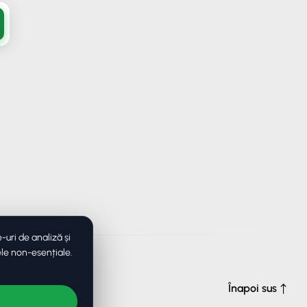
uri de analiză și
ele non-esențiale.
e drepturile
Înapoi sus