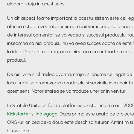
elaborat deja in acest sens.
Un alt aspect foarte important al acestui sistem este cel le
afaceri este prezentata lumii, oamenii vor incepe sa o analize
de interesul oamenilor se va vedea si succesul produsului tau
inseamna ca nici produsul nu va avea succes odata ce este l
la idee. Daca, din contra, oamenii vin in numar foarte mare, at
produsul.
De aici vine si al treilea avantaj major, si anume cel legat de
locul unde se promoveaza produsele si serviciile inca inainte
acest sens. Notorietatea se va traduce ulterior in venituri.
In Statele Unite astfel de platforme exista inca din anii 200
Kickstarter
si
Indiegogo
. Daca prima este axata pe proiectel
ONG-urilor, cea de-a doua este deschisa tuturor. Amintim si
Crowdrise.