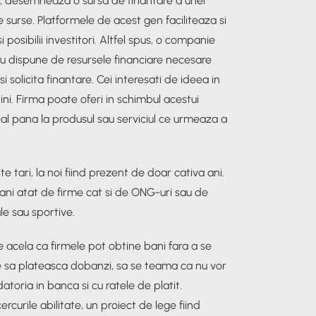
, desemneaza o sursa de finantare a unei
 surse. Platformele de acest gen faciliteaza si
 posibilii investitori. Altfel spus, o companie
nu dispune de resursele financiare necesare
 solicita finantare. Cei interesati de ideea in
ni. Firma poate oferi in schimbul acestui
cial pana la produsul sau serviciul ce urmeaza a
 tari, la noi fiind prezent de doar cativa ani.
bani atat de firme cat si de ONG-uri sau de
ale sau sportive.
 acela ca firmele pot obtine bani fara a se
ie sa plateasca dobanzi, sa se teama ca nu vor
atoria in banca si cu ratele de platit.
rcurile abilitate, un proiect de lege fiind