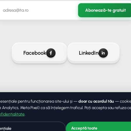
Abonează-te gratuit
Facebook
LinkedIn
 esențiale pentru funcționarea site-ului și —
doar cu acordul tău
— cookie-
Analytics, Meta Pixel) ca să înțelegem traficul. Poți accepta sau refuza c
nfidențialitate
.
© 2026 LudoProgramming. Toat
rezervate.
Acceptă toate
nțiale