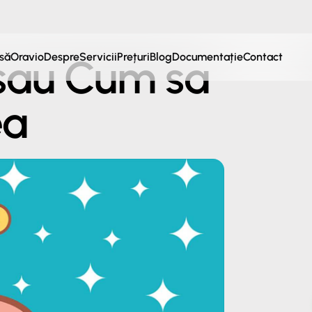
să
Oravio
Despre
Servicii
Prețuri
Blog
Documentație
Contact
sau Cum sa
ea