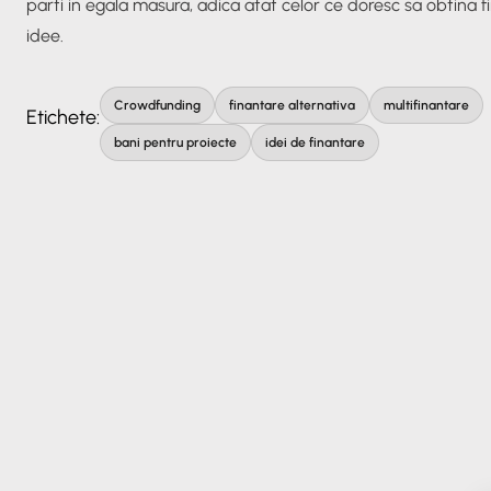
parti in egala masura, adica atat celor ce doresc sa obtina fi
idee.
Crowdfunding
finantare alternativa
multifinantare
Etichete:
bani pentru proiecte
idei de finantare
✕
ORAVIO - Asistent AI