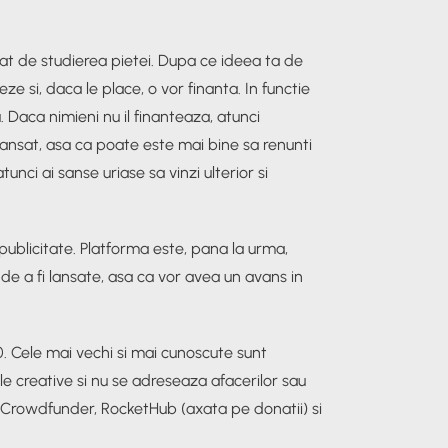
gat de studierea pietei. Dupa ce ideea ta de
ze si, daca le place, o vor finanta. In functie
. Daca nimieni nu il finanteaza, atunci
ansat, asa ca poate este mai bine sa renunti
unci ai sanse uriase sa vinzi ulterior si
 publicitate. Platforma este, pana la urma,
 de a fi lansate, asa ca vor avea un avans in
0. Cele mai vechi si mai cunoscute sunt
e creative si nu se adreseaza afacerilor sau
 Crowdfunder, RocketHub (axata pe donatii) si