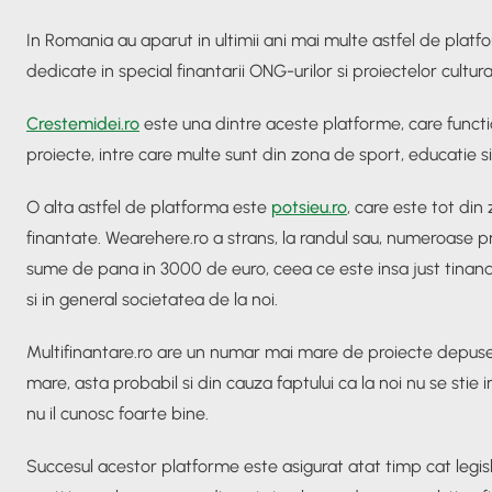
In Romania au aparut in ultimii ani mai multe astfel de platfo
dedicate in special finantarii ONG-urilor si proiectelor cultura
Crestemidei.ro
este una dintre aceste platforme, care functi
proiecte, intre care multe sunt din zona de sport, educatie si 
O alta astfel de platforma este
potsieu.ro
, care este tot din
finantate. Wearehere.ro a strans, la randul sau, numeroase pr
sume de pana in 3000 de euro, ceea ce este insa just tinand 
si in general societatea de la noi.
Multifinantare.ro are un numar mai mare de proiecte depuse,
mare, asta probabil si din cauza faptului ca la noi nu se stie 
nu il cunosc foarte bine.
Succesul acestor platforme este asigurat atat timp cat legis