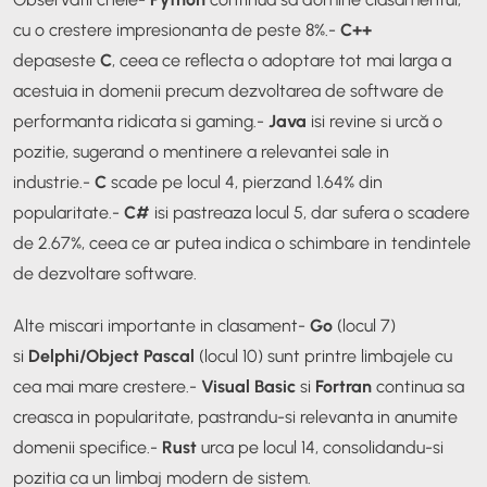
cu o crestere impresionanta de peste 8%.
-
C++
depaseste
C
, ceea ce reflecta o adoptare tot mai larga a
acestuia in domenii precum dezvoltarea de software de
performanta ridicata si gaming.
-
Java
isi revine si urcă o
pozitie, sugerand o mentinere a relevantei sale in
industrie.
-
C
scade pe locul 4, pierzand 1.64% din
popularitate.
-
C#
isi pastreaza locul 5, dar sufera o scadere
de 2.67%, ceea ce ar putea indica o schimbare in tendintele
de dezvoltare software.
Alte miscari importante in clasament
-
Go
(locul 7)
si
Delphi/Object Pascal
(locul 10) sunt printre limbajele cu
cea mai mare crestere.
-
Visual Basic
si
Fortran
continua sa
creasca in popularitate, pastrandu-si relevanta in anumite
domenii specifice.
-
Rust
urca pe locul 14, consolidandu-si
pozitia ca un limbaj modern de sistem.