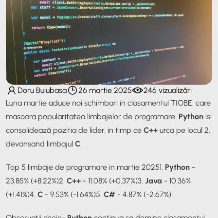
Doru Bulubasa
26 martie 2025
246 vizualizări
Luna martie aduce noi schimbari in clasamentul TIOBE, care
masoara popularitatea limbajelor de programare.
Python
isi
consolidează pozitia de lider, in timp ce
C++
urca pe locul 2,
devansand limbajul
C
.
Top 5 limbaje de programare in martie 2025
1.
Python
-
23.85% (+8.22%)
2.
C++
- 11.08% (+0.37%)
3.
Java
- 10.36%
(+1.41%)
4.
C
- 9.53% (-1.64%)
5.
C#
- 4.87% (-2.67%)
Observatii cheie
-
Python
continua sa domine clasamentul,