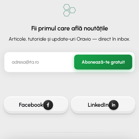
Fii primul care află noutățile
Articole, tutoriale și update-uri Oravio — direct în inbox.
✕
ORAVIO - Asistent AI
Abonează-te gratuit
✉️
Hai să rămânem în legătură
Lasă-ne adresa ta de email ca să continui conversația.
Facebook
LinkedIn
Continuă