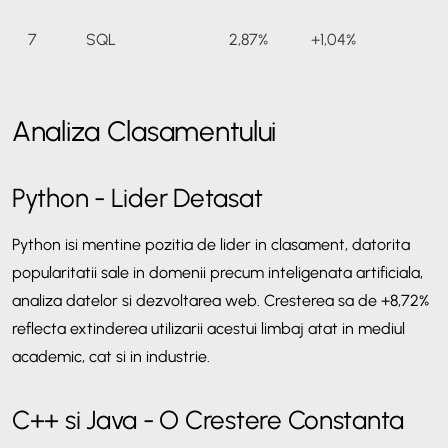
7
SQL
2,87%
+1,04%
8
Go
2,26%
+0,53%
Analiza Clasamentului
9
Delphi/Object
2,18%
+0,78%
Python - Lider Detasat
Pascal
Python isi mentine pozitia de lider in clasament, datorita
popularitatii sale in domenii precum inteligenata artificiala,
10
Visual Basic
2,04%
+0,52%
analiza datelor si dezvoltarea web. Cresterea sa de +8,72%
reflecta extinderea utilizarii acestui limbaj atat in mediul
academic, cat si in industrie.
C++ si Java - O Crestere Constanta