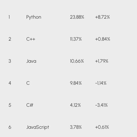
1
Python
23,88%
+8,72%
2
C++
11,37%
+0,84%
3
Java
10,66%
+1,79%
4
C
9,84%
-1,14%
5
C#
4,12%
-3,41%
6
JavaScript
3,78%
+0,61%