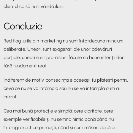
clientul ca să nu îi vândă iluzii.
Concluzie
Red flag-urile din marketing nu sunt întotdeauna minciuni
deliberate. Uneori sunt exagerări ale unor adevăruri
parțiale, uneori sunt promisiuni făcute cu bune intenții dar
fără fundament real.
Indiferent de motiv, consecința e aceeași: tu plătești pentru
ceva ce nu se va întâmpla sau nu se va întâmpla cum ai
crezut.
Cea mai bună protecție e simplă: cere claritate, cere
exemple verificabile și nu semna nimic până când nu
înțelegi exact ce primești, când și cum măsori dacă ai