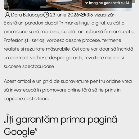
✨ Imagine generată cu AI
Doru Bulubașa
23 iunie 2026
315 vizualizări
Există un paradox ciudat în marketingul digital: cu cât o
promisiune sună mai bine, cu atât ar trebui să fii mai sceptic.
Profesioniștii serioși vorbesc despre procese, termene
realiste și rezultate măsurabile. Cei care vor doar să închidă
un contract vorbesc despre garanții, rezultate rapide și
succese spectaculoase.
Acest articol e un ghid de supraviețuire pentru oricine vrea
să investească în promovare online fără să fie prins în
capcane costisitoare.
„Îți garantăm prima pagină
Google”