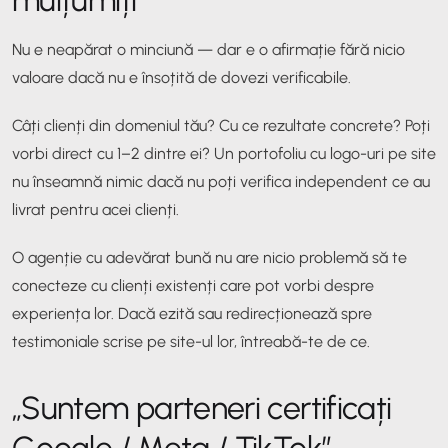
Nu e neapărat o minciună — dar e o afirmație fără nicio
valoare dacă nu e însoțită de dovezi verificabile.
Câți clienți din domeniul tău? Cu ce rezultate concrete? Poți
vorbi direct cu 1–2 dintre ei? Un portofoliu cu logo-uri pe site
nu înseamnă nimic dacă nu poți verifica independent ce au
livrat pentru acei clienți.
O agenție cu adevărat bună nu are nicio problemă să te
conecteze cu clienți existenți care pot vorbi despre
experiența lor. Dacă ezită sau redirecționează spre
testimoniale scrise pe site-ul lor, întreabă-te de ce.
„Suntem parteneri certificați
Google / Meta / TikTok”