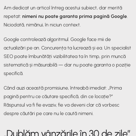
Am dedicat un articol întreg acestui subiect, dar merită
repetat:
nimeni nu poate garanta prima pagină Google
.
Niciodată, nimănui, în niciun context.
Google controlează algoritmul. Google face mii de
actualizări pe an. Concurența ta lucrează și ea. Un specialist
SEO poate îmbunătăți vizibilitatea ta în timp, prin muncă
sistematică și măsurabilă — dar nu poate garanta o poziție
specifică.
Când auzi această promisiune, întreabă imediat: „Prima
pagină pentru ce căutare specifică, din ce locație?”
Răspunsul va fi fie evaziv, fie va deveni clar că vorbesc
despre căutări pe care nu le caută nimeni.
„Dublăm vânzările în 30 de zile”