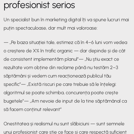
profesionist serios
Un specialist bun în marketing digital îți va spune lucruri mai
puțin spectaculoase, dar mult mai valoroase:
— „Pe baza situației tale, estimez că în 4–6 luni vom vedea
o creștere de X% în trafic organic — dar depinde și de cât
de consistent implementăm planul”
— „Nu știu exact ce
rezultate vom obține din reclame până nu testăm 2–3
săptămâni și vedem cum reacționează publicul tău
specific”
— „Există riscuri pe care trebuie să le înțelegi:
algoritmul se poate schimba, concurența poate crește
bugetele”
— „Am nevoie de input de la tine săptămânal ca
să facem conținut relevant”
Onestitatea și realismul nu sunt slăbiciuni — sunt semnele
unui profesionist care știe ce face și care respectă suficient