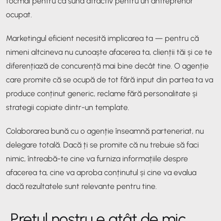
tocmai pentru că sună atractiv pentru un antreprenor
ocupat.
Marketingul eficient necesită implicarea ta — pentru că
nimeni altcineva nu cunoaște afacerea ta, clienții tăi și ce te
diferențiază de concurență mai bine decât tine. O agenție
care promite că se ocupă de tot fără input din partea ta va
produce conținut generic, reclame fără personalitate și
strategii copiate dintr-un template.
Colaborarea bună cu o agenție înseamnă parteneriat, nu
delegare totală. Dacă ți se promite că nu trebuie să faci
nimic, întreabă-te cine va furniza informațiile despre
afacerea ta, cine va aproba conținutul și cine va evalua
dacă rezultatele sunt relevante pentru tine.
„Prețul nostru e atât de mic