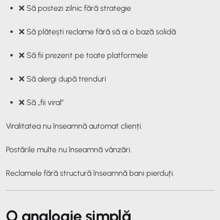
❌ Să postezi zilnic fără strategie
❌ Să plătești reclame fără să ai o bază solidă
❌ Să fii prezent pe toate platformele
❌ Să alergi după trenduri
❌ Să „fii viral”
Viralitatea nu înseamnă automat clienți.
Postările multe nu înseamnă vânzări.
Reclamele fără structură înseamnă bani pierduți.
O analogie simplă