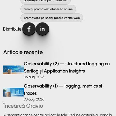
prezență online pentru afaceri
cum îți promovezi afacerea online
promovare pe social media vs site web
Distribuie:
Articole recente
Observability (2) — structured logging cu
Serilog și Application Insights
05 aug. 2026
Observability (1) — logging, metrics și
traces
03 aug. 2026
Încearcă Oravio
AI semantic cache pentru aplicațiile tale. Reduce costurile cu până la