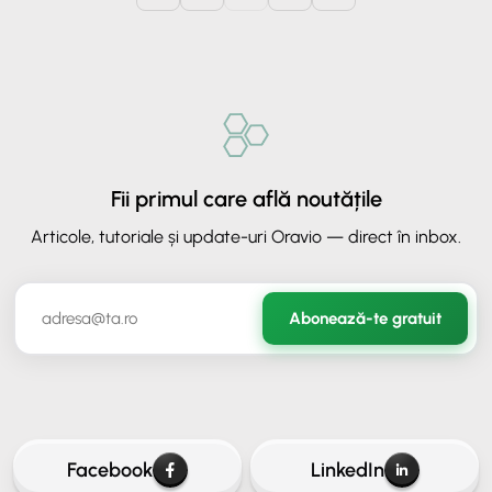
Fii primul care află noutățile
Articole, tutoriale și update-uri Oravio — direct în inbox.
✕
ORAVIO - Asistent AI
Abonează-te gratuit
✉️
Hai să rămânem în legătură
Lasă-ne adresa ta de email ca să continui conversația.
Facebook
LinkedIn