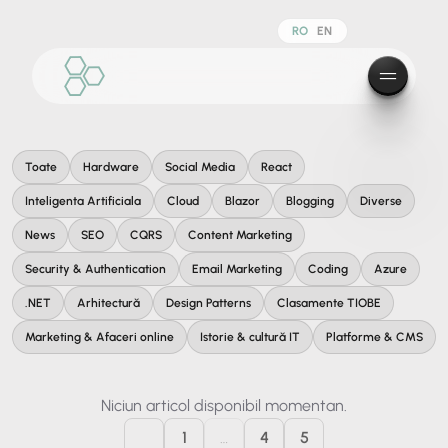
RO
EN
Toate
Hardware
Social Media
React
Inteligenta Artificiala
Cloud
Blazor
Blogging
Diverse
News
SEO
CQRS
Content Marketing
Security & Authentication
Email Marketing
Coding
Azure
.NET
Arhitectură
Design Patterns
Clasamente TIOBE
Marketing & Afaceri online
Istorie & cultură IT
Platforme & CMS
Niciun articol disponibil momentan.
1
…
4
5