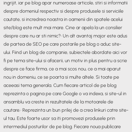
ingrijit, iar pe blog apar numeroase articole, stiri si informatii
despre domeniul respectiv si despre produsele si serviciile
cautate, si incredrea noastra in oamenii din spatele acelui
site/blog este mult mai mare. Cine ar apela la un consilier
despre care nu ar sti nimic?
• Un alt avantaj major este adus
de partea de SEO pe care postarile pe blog o aduc site-
ului. Fiind un blog de companie, subiectele abordate aici vor
fi pe tema site-ului si afacerii, un motiv in plus pentru a scrie
despre ce face firma, ce a mai scos nou, ce a mai aparut
nou in domeniu, ce se poarta si multe altele. Si toate pe
aceeasi tema generala. Cum fiecare articol de pe blog
reprezinta o pagina pe care Google o va indexa, si site-ul in
ansamblu va creste in rezultatele de la motoarele de
cautare.
• Reprezinta un bun prilej de a crea linkuri catre site-
ul tau. Este foarte usor sa iti promovezi produsele prin
intermediul posturilor de pe blog. Fiecare noua publicare