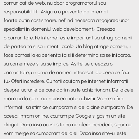
comunicat de web, nu doar programatorul sau
responsabilul IT.
• Asigura o prezenta pe internet
foarte putin costisitoare, nefiind necesara angajarea unor
specialisti in domeniul web development.
• Creeaza
o comunitate. Pe internet este important sa atragi oamenii
de partea ta si sa ii mentii acolo. Un blog atrage oamenii, ii
face partasi la experienta ta si ii determina sa se intoarca,
sa comenteze si sa se implice. Astfel se creeaza o
comunitate, un grup de oameni interesati de ceea ce faci
tu.
• Oferi incredere. Cu totii cautam pe internet informatii
despre lucrurile pe care dorim sa le achizitionam. De la cele
mai mari la cele mai neinsemnate achizitii. Vrem sa fim
informati, sa stim ce cumparam si de la cine cumparam. De
aceea, intram online, cautam pe Google si gasim un site
dragut. Daca insa acest site nu ne ofera incredere, sigur nu
vom merge sa cumparam de la ei. Daca insa site-ul este