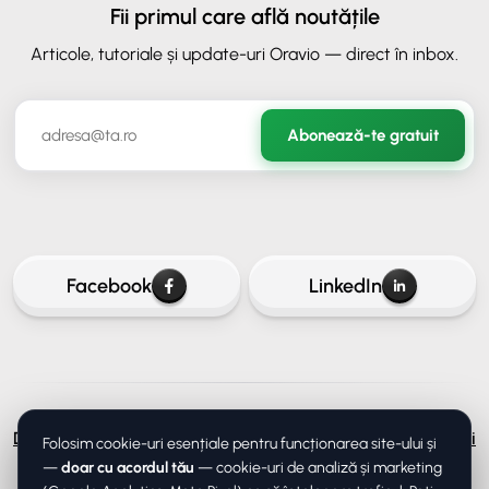
Fii primul care află noutățile
Articole, tutoriale și update-uri Oravio — direct în inbox.
✕
ORAVIO - Asistent AI
Abonează-te gratuit
✉️
Hai să rămânem în legătură
Lasă-ne adresa ta de email ca să continui conversația.
Facebook
LinkedIn
Continuă
Despre
Servicii
Prețuri
Blog
Contact
Confidențialitate
Termeni
Folosim cookie-uri esențiale pentru funcționarea site-ului și
DPA (procesarea datelor)
Setări cookie-uri
Continuă fără email
—
doar cu acordul tău
— cookie-uri de analiză și marketing