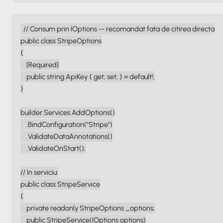
// Consum prin IOptions -- recomandat fata de citirea directa

public class StripeOptions

{

    [Required]

    public string ApiKey { get; set; } = default!;

}

builder.Services.AddOptions()

    .BindConfiguration("Stripe")

    .ValidateDataAnnotations()

    .ValidateOnStart();

// In serviciu:

public class StripeService

{

    private readonly StripeOptions _options;

    public StripeService(IOptions options)
