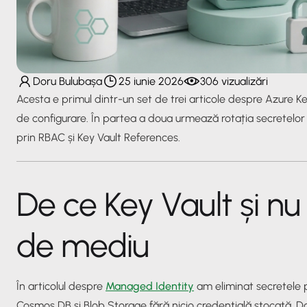
Doru Bulubașa
25 iunie 2026
306 vizualizări
Acesta e primul dintr-un set de trei articole despre Azure Ke
de configurare. În partea a doua urmează rotația secretelor și 
prin RBAC și Key Vault References.
De ce Key Vault și nu
de mediu
În articolul despre
Managed Identity
am eliminat secretele 
Cosmos DB și Blob Storage fără nicio credențială stocată. Da