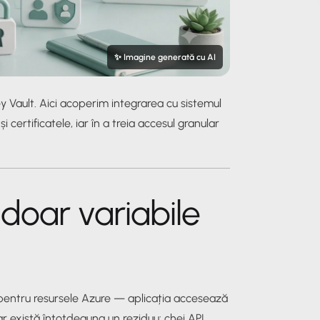
✨ Imagine generată cu AI
y Vault. Aici acoperim integrarea cu sistemul
certificatele, iar în a treia accesul granular
 doar variabile
pentru resursele Azure — aplicația accesează
r există întotdeauna un reziduu: chei API