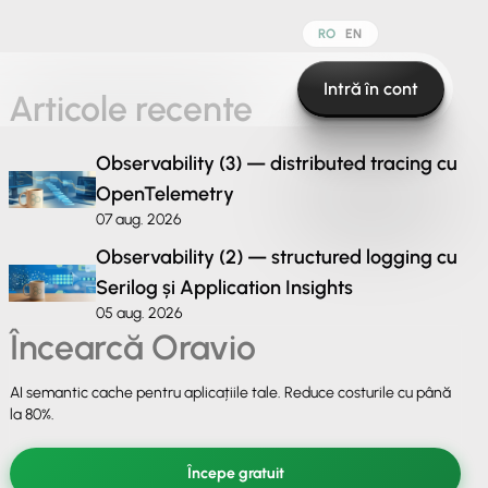
RO
EN
Intră în cont
Articole recente
Observability (3) — distributed tracing cu
OpenTelemetry
07 aug. 2026
Observability (2) — structured logging cu
Serilog și Application Insights
05 aug. 2026
Încearcă Oravio
AI semantic cache pentru aplicațiile tale. Reduce costurile cu până
la 80%.
Începe gratuit