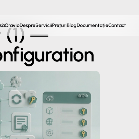
să
Oravio
Despre
Servicii
Prețuri
Blog
Documentație
Contact
 (1) —
onfiguration