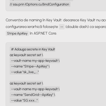
// sau prin IOptions cu BindConfiguration
Convenția de naming în Key Vault: deoarece Key Vault nu a
configurarea ierarhică folosește
(double dash) ca separa
--
în ASP.NET Core.
Stripe:ApiKey
# Adauga secrete in Key Vault

az keyvault secret set \

  --vault-name my-app-keyvault \

  --name "Stripe--ApiKey" \

  --value "sk_live_..."

az keyvault secret set \

  --vault-name my-app-keyvault \

  --name "SendGrid--ApiKey" \

  --value "SG.xxx..."