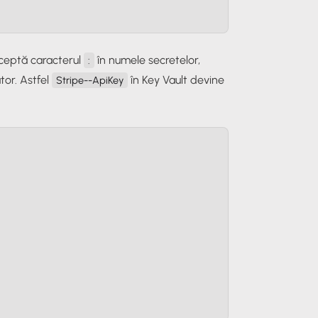
cceptă caracterul
în numele secretelor,
:
tor. Astfel
în Key Vault devine
Stripe--ApiKey