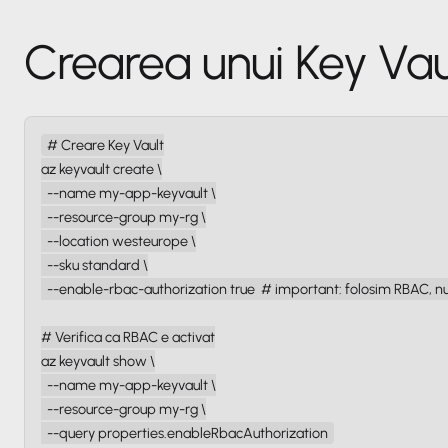
Crearea unui Key Vau
# Creare Key Vault

az keyvault create \

  --name my-app-keyvault \

  --resource-group my-rg \

  --location westeurope \

  --sku standard \

  --enable-rbac-authorization true  # important: folosim RBAC, nu 
# Verifica ca RBAC e activat

az keyvault show \

  --name my-app-keyvault \

  --resource-group my-rg \

  --query properties.enableRbacAuthorization