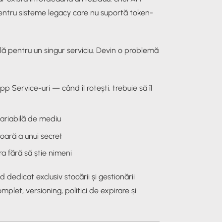
 pentru sisteme legacy care nu suportă token-
lă pentru un singur serviciu. Devin o problemă
p Service-uri — când îl rotești, trebuie să îl
 variabilă de mediu
ioară a unui secret
ra fără să știe nimeni
dedicat exclusiv stocării și gestionării
omplet, versioning, politici de expirare și