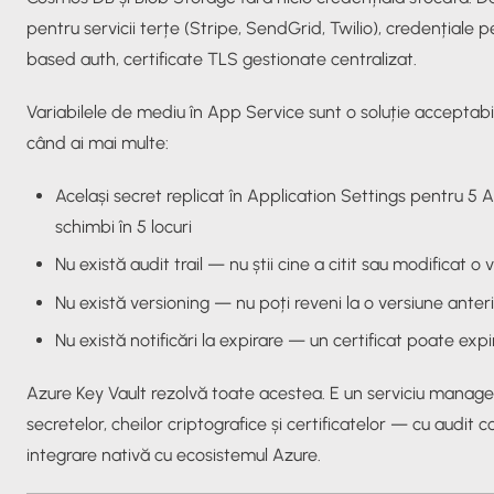
pentru servicii terțe (Stripe, SendGrid, Twilio), credențiale
based auth, certificate TLS gestionate centralizat.
Variabilele de mediu în App Service sunt o soluție acceptabi
când ai mai multe:
Același secret replicat în Application Settings pentru 5 Ap
schimbi în 5 locuri
Nu există audit trail — nu știi cine a citit sau modificat o
Nu există versioning — nu poți reveni la o versiune anter
Nu există notificări la expirare — un certificat poate expi
Azure Key Vault rezolvă toate acestea. E un serviciu managed 
secretelor, cheilor criptografice și certificatelor — cu audit c
integrare nativă cu ecosistemul Azure.