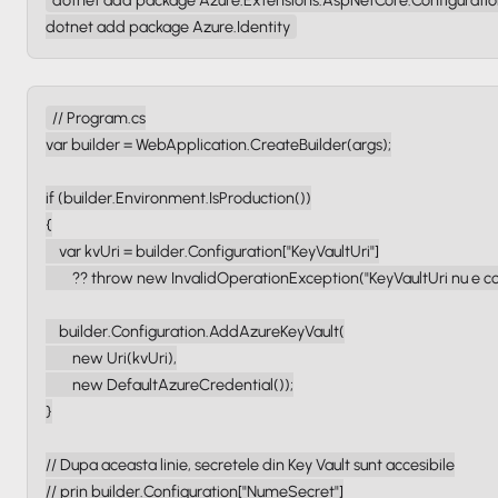
dotnet add package Azure.Extensions.AspNetCore.Configuration
dotnet add package Azure.Identity
// Program.cs

var builder = WebApplication.CreateBuilder(args);

if (builder.Environment.IsProduction())

{

    var kvUri = builder.Configuration["KeyVaultUri"]

        ?? throw new InvalidOperationException("KeyVaultUri nu e con
    builder.Configuration.AddAzureKeyVault(

        new Uri(kvUri),

        new DefaultAzureCredential());

}

// Dupa aceasta linie, secretele din Key Vault sunt accesibile

// prin builder.Configuration["NumeSecret"]
