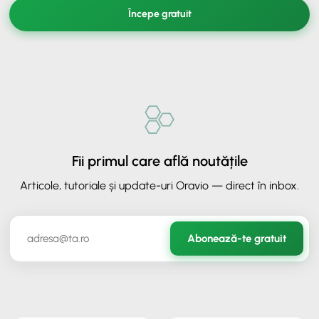
Începe gratuit
Fii primul care află noutățile
Articole, tutoriale și update-uri Oravio — direct în inbox.
✕
ORAVIO - Asistent AI
Abonează-te gratuit
✉️
Hai să rămânem în legătură