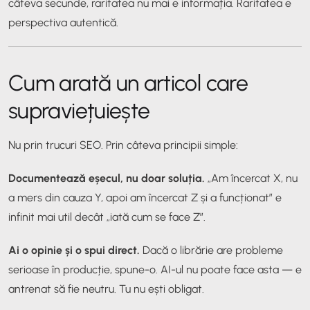
câteva secunde, raritatea nu mai e informația. Raritatea e
perspectiva autentică.
Cum arată un articol care
supraviețuiește
Nu prin trucuri SEO. Prin câteva principii simple:
Documentează eșecul, nu doar soluția.
„Am încercat X, nu
a mers din cauza Y, apoi am încercat Z și a funcționat” e
infinit mai util decât „iată cum se face Z”.
Ai o opinie și o spui direct.
Dacă o librărie are probleme
serioase în producție, spune-o. AI-ul nu poate face asta — e
antrenat să fie neutru. Tu nu ești obligat.