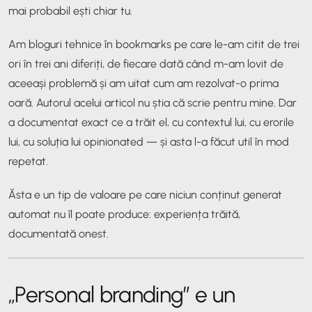
mai probabil ești chiar tu.
Am bloguri tehnice în bookmarks pe care le-am citit de trei
ori în trei ani diferiți, de fiecare dată când m-am lovit de
aceeași problemă și am uitat cum am rezolvat-o prima
oară. Autorul acelui articol nu știa că scrie pentru mine. Dar
a documentat exact ce a trăit el, cu contextul lui, cu erorile
lui, cu soluția lui opinionated — și asta l-a făcut util în mod
repetat.
Ăsta e un tip de valoare pe care niciun conținut generat
automat nu îl poate produce: experiența trăită,
documentată onest.
„Personal branding” e un