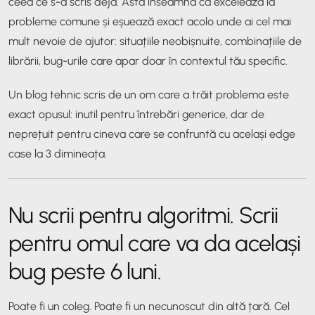
ceea ce s-a scris deja. Asta înseamnă că excelează la
probleme comune și eșuează exact acolo unde ai cel mai
mult nevoie de ajutor: situațiile neobișnuite, combinațiile de
librării, bug-urile care apar doar în contextul tău specific.
Un blog tehnic scris de un om care a trăit problema este
exact opusul: inutil pentru întrebări generice, dar de
neprețuit pentru cineva care se confruntă cu același edge
case la 3 dimineața.
Nu scrii pentru algoritmi. Scrii
pentru omul care va da același
bug peste 6 luni.
Poate fi un coleg. Poate fi un necunoscut din altă țară. Cel