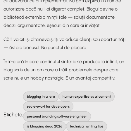
cu adevărat ce ai implementat. Nu poți explica un flux de
autorizare dacă nu l-ai digerat complet. Blogul devine o
bibliotecă externă a minții tale — soluții documentate,
decizii argumentate, eșecuri din care ai învățat.
Că îl va citi și altcineva și îți va aduce clienți sau oportunități
— ăsta e bonusul. Nu punctul de plecare.
Într-o eră în care conținutul sintetic se produce la infinit, un
blog scris de un om care a trăit problemele despre care
scrie nu e un hobby nostalgic. E un avantaj competitiv.
blogging in ai era
human expertise vs ai content
seo e-e-a-t for developers
Etichete:
personal branding software engineer
is blogging dead 2026
technical writing tips