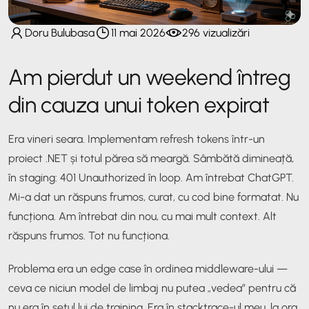
Doru Bulubasa
11 mai 2026
296 vizualizări
Am pierdut un weekend întreg
din cauza unui token expirat
Era vineri seara. Implementam refresh tokens într-un
proiect .NET și totul părea să meargă. Sâmbătă dimineață,
în staging: 401 Unauthorized în loop. Am întrebat ChatGPT.
Mi-a dat un răspuns frumos, curat, cu cod bine formatat. Nu
funcționa. Am întrebat din nou, cu mai mult context. Alt
răspuns frumos. Tot nu funcționa.
Problema era un edge case în ordinea middleware-ului —
ceva ce niciun model de limbaj nu putea „vedea” pentru că
nu era în setul lui de training. Era în stacktrace-ul meu, la ora